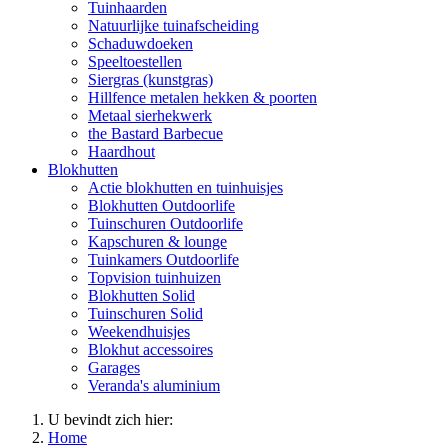
Tuinhaarden
Natuurlijke tuinafscheiding
Schaduwdoeken
Speeltoestellen
Siergras (kunstgras)
Hillfence metalen hekken & poorten
Metaal sierhekwerk
the Bastard Barbecue
Haardhout
Blokhutten
Actie blokhutten en tuinhuisjes
Blokhutten Outdoorlife
Tuinschuren Outdoorlife
Kapschuren & lounge
Tuinkamers Outdoorlife
Topvision tuinhuizen
Blokhutten Solid
Tuinschuren Solid
Weekendhuisjes
Blokhut accessoires
Garages
Veranda's aluminium
U bevindt zich hier:
Home