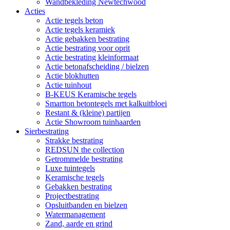
Wandbekleding Newtechwood
Acties
Actie tegels beton
Actie tegels keramiek
Actie gebakken bestrating
Actie bestrating voor oprit
Actie bestrating kleinformaat
Actie betonafscheiding / bielzen
Actie blokhutten
Actie tuinhout
B-KEUS Keramische tegels
Smartton betontegels met kalkuitbloei
Restant & (kleine) partijen
Actie Showroom tuinhaarden
Sierbestrating
Strakke bestrating
REDSUN the collection
Getrommelde bestrating
Luxe tuintegels
Keramische tegels
Gebakken bestrating
Projectbestrating
Opsluitbanden en bielzen
Watermanagement
Zand, aarde en grind