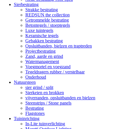
Sierbestrating
Strakke bestrating
REDSUN the collection
Getrommelde bestrating
Betontegels / stoeptegels
Luxe tuintegels
Keramische tegels
Gebakken bestrating
Opsluitbanden, bielzen en traptreden
Projectbestrating
Zand, aarde en grind
Watermanagement
Voegmortel en voegzand
Tegeldragers rubber / verstelbaar
Onderhoud
Natuursteen
sier grind / split
Sierkeien en brokken
vijverranden, opsluitbanden en bielzen
Steenstrips / Stone panels
Bestrating
Flagstones
Tuininrichting
In-Lite tuinverlichting
Maretti Outdoor Lighting