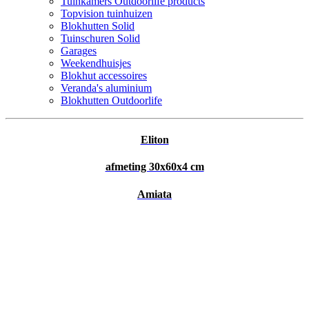
Tuinkamers Outdoorlife products
Topvision tuinhuizen
Blokhutten Solid
Tuinschuren Solid
Garages
Weekendhuisjes
Blokhut accessoires
Veranda's aluminium
Blokhutten Outdoorlife
Eliton
afmeting 30x60x4 cm
Amiata