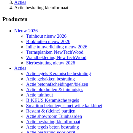
Acties
Actie bestrating kleinformaat
Producten
Nieuw 2026
Tuinhout nieuw 2026
Blokhutten nieuw 2026
Inlite tuinverlichting nieuw 2026
Terrasplanken NewTechWood
Wandbekleding NewTechWood
Sierbestrating nieuw 2026
Acties
Actie tegels Keramische bestrating
Actie gebakken bestrating
Actie betonafscheidingen/bielzen
Actie blokhutten & tuinhuisjes
Actie tuinhout
B-KEUS Keramische tegels
Smartton betontegels met witte kalkbloei
Restant & (kleine) partijen
Actie showroom Tuinhaarden
Actie bestrating kleinformaat
Actie tegels beton bestrating
Actie bestrating voor oprit