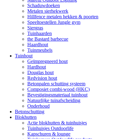
Schaduwdoeken
Metalen sierhekwerk
Hillfence metalen hekken & poorten
Speeltoestellen Jungle gym
Siergras
Tuinhaarden
the Bastard barbecue
Haardhout
Tuinmeubels
Tuinhout
Geïmpregneerd hout
Hardhout
Douglas hout
Redvision hout
Betonpalen schutting systeem
Composiet combi-wood (HKC)
Bevestigingsmateriaal tuinhout
Natuurlijke tuinafscheiding
Onderhoud
Betonschutting
Blokhutten
Actie blokhutten & tuinhuisjes
Tuinhuisjes Outdoorlife
Kapschuren & lounge