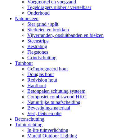
Voegmortel en voegzand
Tegeldragers rubber / verstelbaar
Onderhoud
Natuursteen
Sier grind / split
Sierkeien en brokken
Vijverranden, opsluitbanden en bielzen
Steenstrips
Bestrating
Flagstones
Grindschutting
Tuinhout
Geïmpregneerd hout
Douglas hout
Redvision hout
Hardhout
Betonpalen schutting systeem
Composiet combi-wood HKC
Natuurlijke tuinafscheiding
Bevestigingsmateriaal
Verf, beits en olie
Betonschutting
Tuininrichting
In-lite tuinverlichting
Maretti Outdoor Lighting