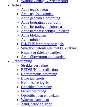
Wandbekleding Newtechwood
Acties
Actie tegels beton
Actie tegels keramiek
Actie gebakken bestrating
Actie bestrating voor oprit
Actie bestrating kleinformaat
Actie betonafscheiding / bielzen
Actie blokhutten
Actie tuinhout
B-KEUS Keramische tegels
Smartton betontegels met kalkuitbloei
Restant & (kleine) partijen
Actie Showroom tuinhaarden
Sierbestrating
Strakke bestrating
REDSUN the collection
Getrommelde bestrating
Luxe tuintegels
Keramische tegels
Gebakken bestrating
Projectbestrating
Opsluitbanden en bielzen
Watermanagement
Zand, aarde en grind