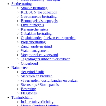
Sierbestrating
Strakke bestrating
REDSUN the collection
Getrommelde bestrating
Betontegels / stoeptegels
Luxe tuintegels
Keramische tegels
Gebakken bestrating
Opsluitbanden, bielzen en traptreden
Projectbestrating
Zand, aarde en grind
Watermanagement
Voegmortel en voegzand
Tegeldragers rubber / verstelbaar
Onderhoud
Natuursteen
sier grind / split
Sierkeien en brokken
vijverranden, opsluitbanden en bielzen
Steenstrips / Stone panels
Bestrating
Flagstones
Tuininrichting
In-Lite tuinverlichting
Maretti Outdoor Lighting