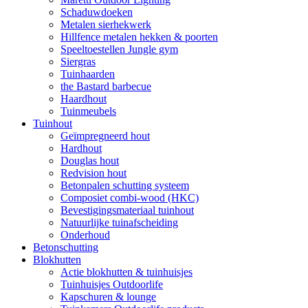
Schaduwdoeken
Metalen sierhekwerk
Hillfence metalen hekken & poorten
Speeltoestellen Jungle gym
Siergras
Tuinhaarden
the Bastard barbecue
Haardhout
Tuinmeubels
Tuinhout
Geïmpregneerd hout
Hardhout
Douglas hout
Redvision hout
Betonpalen schutting systeem
Composiet combi-wood (HKC)
Bevestigingsmateriaal tuinhout
Natuurlijke tuinafscheiding
Onderhoud
Betonschutting
Blokhutten
Actie blokhutten & tuinhuisjes
Tuinhuisjes Outdoorlife
Kapschuren & lounge