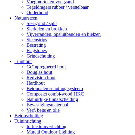
Voegmortel en voegzand
Tegeldragers rubber / verstelbaar
Onderhoud
Natuursteen
Sier grind / split
Sierkeien en brokken
Vijverranden, opsluitbanden en bielzen
Steenstrips
Bestrating
Flagstones
Grindschutting
Tuinhout
Geïmpregneerd hout
Douglas hout
Redvision hout
Hardhout
Betonpalen schutting systeem
Composiet combi-wood HKC
Natuurlijke tuinafscheiding
Bevestigingsmateriaal
Verf, beits en olie
Betonschutting
Tuininrichting
In-lite tuinverlichting
Maretti Outdoor Lighting