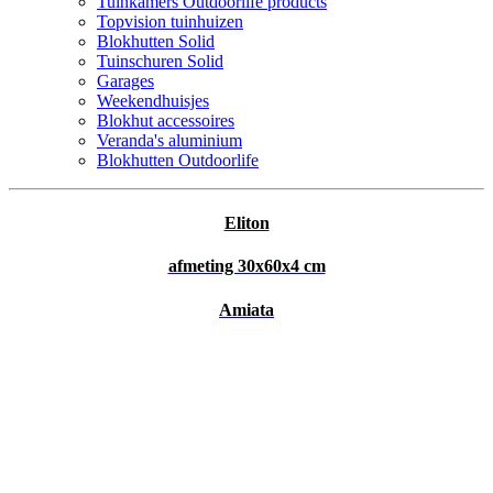
Tuinkamers Outdoorlife products
Topvision tuinhuizen
Blokhutten Solid
Tuinschuren Solid
Garages
Weekendhuisjes
Blokhut accessoires
Veranda's aluminium
Blokhutten Outdoorlife
Eliton
afmeting 30x60x4 cm
Amiata