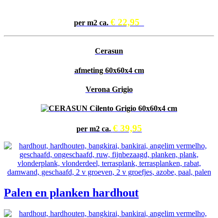
€ 22,95
per m2 ca.
Cerasun
afmeting 60x60x4 cm
Verona Grigio
€ 39,95
per m2 ca.
Palen en planken hardhout