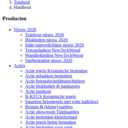
Tuinhout
Hardhout
Producten
Nieuw 2026
Tuinhout nieuw 2026
Blokhutten nieuw 2026
Inlite tuinverlichting nieuw 2026
Terrasplanken NewTechWood
Wandbekleding NewTechWood
Sierbestrating nieuw 2026
Acties
Actie tegels Keramische bestrating
Actie gebakken bestrating
Actie betonafscheidingen/bielzen
Actie blokhutten & tuinhuisjes
Actie tuinhout
B-KEUS Keramische tegels
Smartton betontegels met witte kalkbloei
Restant & (kleine) partijen
Actie showroom Tuinhaarden
Actie bestrating kleinformaat
Actie tegels beton bestrating
Actie bestrating voor oprit