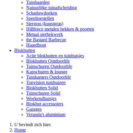
Tuinhaarden
Natuurlijke tuinafscheiding
Schaduwdoeken
Speeltoestellen
Siergras (kunstgras)
Hillfence metalen hekken & poorten
Metaal sierhekwerk
the Bastard Barbecue
Haardhout
Blokhutten
Actie blokhutten en tuinhuisjes
Blokhutten Outdoorlife
Tuinschuren Outdoorlife
Kapschuren & lounge
Tuinkamers Outdoorlife
Topvision tuinhuizen
Blokhutten Solid
Tuinschuren Solid
Weekendhuisjes
Blokhut accessoires
Garages
Veranda's aluminium
U bevindt zich hier:
Home