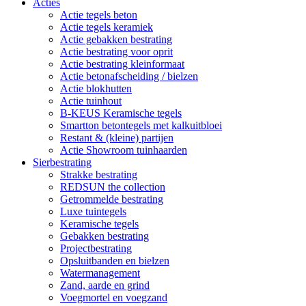
Acties
Actie tegels beton
Actie tegels keramiek
Actie gebakken bestrating
Actie bestrating voor oprit
Actie bestrating kleinformaat
Actie betonafscheiding / bielzen
Actie blokhutten
Actie tuinhout
B-KEUS Keramische tegels
Smartton betontegels met kalkuitbloei
Restant & (kleine) partijen
Actie Showroom tuinhaarden
Sierbestrating
Strakke bestrating
REDSUN the collection
Getrommelde bestrating
Luxe tuintegels
Keramische tegels
Gebakken bestrating
Projectbestrating
Opsluitbanden en bielzen
Watermanagement
Zand, aarde en grind
Voegmortel en voegzand