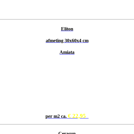
Eliton
afmeting 30x60x4 cm
Amiata
€ 22,95
per m2 ca.
Cerasun