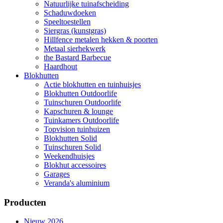
Natuurlijke tuinafscheiding
Schaduwdoeken
Speeltoestellen
Siergras (kunstgras)
Hillfence metalen hekken & poorten
Metaal sierhekwerk
the Bastard Barbecue
Haardhout
Blokhutten
Actie blokhutten en tuinhuisjes
Blokhutten Outdoorlife
Tuinschuren Outdoorlife
Kapschuren & lounge
Tuinkamers Outdoorlife
Topvision tuinhuizen
Blokhutten Solid
Tuinschuren Solid
Weekendhuisjes
Blokhut accessoires
Garages
Veranda's aluminium
Producten
Nieuw 2026