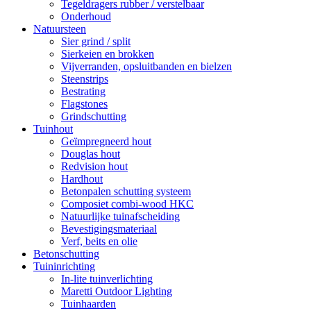
Tegeldragers rubber / verstelbaar
Onderhoud
Natuursteen
Sier grind / split
Sierkeien en brokken
Vijverranden, opsluitbanden en bielzen
Steenstrips
Bestrating
Flagstones
Grindschutting
Tuinhout
Geïmpregneerd hout
Douglas hout
Redvision hout
Hardhout
Betonpalen schutting systeem
Composiet combi-wood HKC
Natuurlijke tuinafscheiding
Bevestigingsmateriaal
Verf, beits en olie
Betonschutting
Tuininrichting
In-lite tuinverlichting
Maretti Outdoor Lighting
Tuinhaarden