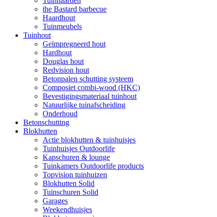
Tuinhaarden
the Bastard barbecue
Haardhout
Tuinmeubels
Tuinhout
Geïmpregneerd hout
Hardhout
Douglas hout
Redvision hout
Betonpalen schutting systeem
Composiet combi-wood (HKC)
Bevestigingsmateriaal tuinhout
Natuurlijke tuinafscheiding
Onderhoud
Betonschutting
Blokhutten
Actie blokhutten & tuinhuisjes
Tuinhuisjes Outdoorlife
Kapschuren & lounge
Tuinkamers Outdoorlife products
Topvision tuinhuizen
Blokhutten Solid
Tuinschuren Solid
Garages
Weekendhuisjes