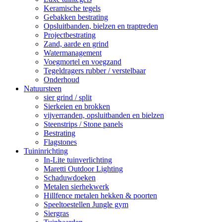
Keramische tegels
Gebakken bestrating
Opsluitbanden, bielzen en traptreden
Projectbestrating
Zand, aarde en grind
Watermanagement
Voegmortel en voegzand
Tegeldragers rubber / verstelbaar
Onderhoud
Natuursteen
sier grind / split
Sierkeien en brokken
vijverranden, opsluitbanden en bielzen
Steenstrips / Stone panels
Bestrating
Flagstones
Tuininrichting
In-Lite tuinverlichting
Maretti Outdoor Lighting
Schaduwdoeken
Metalen sierhekwerk
Hillfence metalen hekken & poorten
Speeltoestellen Jungle gym
Siergras