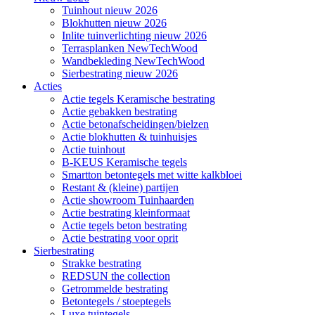
Tuinhout nieuw 2026
Blokhutten nieuw 2026
Inlite tuinverlichting nieuw 2026
Terrasplanken NewTechWood
Wandbekleding NewTechWood
Sierbestrating nieuw 2026
Acties
Actie tegels Keramische bestrating
Actie gebakken bestrating
Actie betonafscheidingen/bielzen
Actie blokhutten & tuinhuisjes
Actie tuinhout
B-KEUS Keramische tegels
Smartton betontegels met witte kalkbloei
Restant & (kleine) partijen
Actie showroom Tuinhaarden
Actie bestrating kleinformaat
Actie tegels beton bestrating
Actie bestrating voor oprit
Sierbestrating
Strakke bestrating
REDSUN the collection
Getrommelde bestrating
Betontegels / stoeptegels
Luxe tuintegels