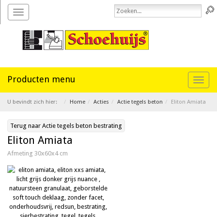
Toggle
navigation
Toggl
naviga
U bevindt zich hier:
Home
Acties
Actie tegels beton
Eliton Amiata
Terug naar Actie tegels beton bestrating
Eliton Amiata
Afmeting 30x60x4 cm