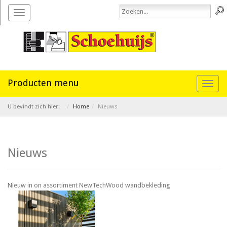
Toggle
navigation
Toggl
naviga
U bevindt zich hier:
Home
Nieuws
Nieuws
Nieuw in on assortiment NewTechWood wandbekleding