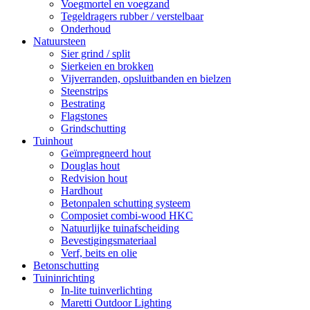
Voegmortel en voegzand
Tegeldragers rubber / verstelbaar
Onderhoud
Natuursteen
Sier grind / split
Sierkeien en brokken
Vijverranden, opsluitbanden en bielzen
Steenstrips
Bestrating
Flagstones
Grindschutting
Tuinhout
Geïmpregneerd hout
Douglas hout
Redvision hout
Hardhout
Betonpalen schutting systeem
Composiet combi-wood HKC
Natuurlijke tuinafscheiding
Bevestigingsmateriaal
Verf, beits en olie
Betonschutting
Tuininrichting
In-lite tuinverlichting
Maretti Outdoor Lighting