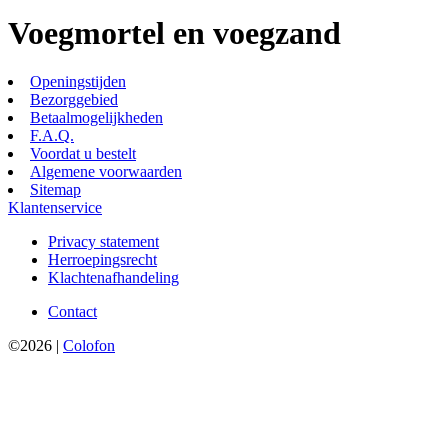
Voegmortel en voegzand
Openingstijden
Bezorggebied
Betaalmogelijkheden
F.A.Q.
Voordat u bestelt
Algemene voorwaarden
Sitemap
Klantenservice
Privacy statement
Herroepingsrecht
Klachtenafhandeling
Contact
©2026 |
Colofon