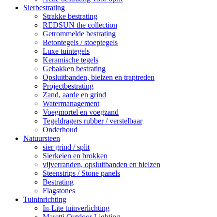
Sierbestrating
Strakke bestrating
REDSUN the collection
Getrommelde bestrating
Betontegels / stoeptegels
Luxe tuintegels
Keramische tegels
Gebakken bestrating
Opsluitbanden, bielzen en traptreden
Projectbestrating
Zand, aarde en grind
Watermanagement
Voegmortel en voegzand
Tegeldragers rubber / verstelbaar
Onderhoud
Natuursteen
sier grind / split
Sierkeien en brokken
vijverranden, opsluitbanden en bielzen
Steenstrips / Stone panels
Bestrating
Flagstones
Tuininrichting
In-Lite tuinverlichting
Maretti Outdoor Lighting