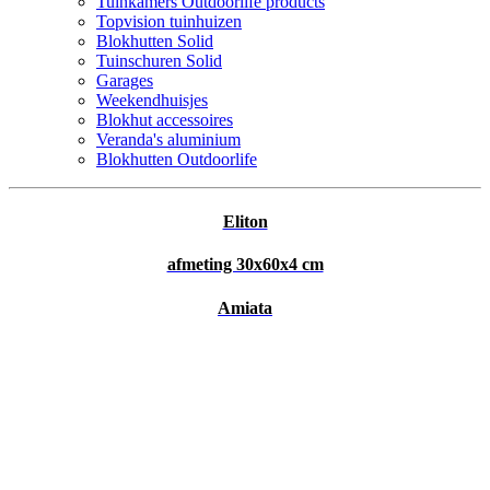
Tuinkamers Outdoorlife products
Topvision tuinhuizen
Blokhutten Solid
Tuinschuren Solid
Garages
Weekendhuisjes
Blokhut accessoires
Veranda's aluminium
Blokhutten Outdoorlife
Eliton
afmeting 30x60x4 cm
Amiata