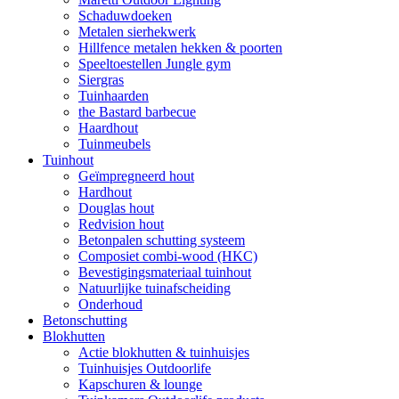
Schaduwdoeken
Metalen sierhekwerk
Hillfence metalen hekken & poorten
Speeltoestellen Jungle gym
Siergras
Tuinhaarden
the Bastard barbecue
Haardhout
Tuinmeubels
Tuinhout
Geïmpregneerd hout
Hardhout
Douglas hout
Redvision hout
Betonpalen schutting systeem
Composiet combi-wood (HKC)
Bevestigingsmateriaal tuinhout
Natuurlijke tuinafscheiding
Onderhoud
Betonschutting
Blokhutten
Actie blokhutten & tuinhuisjes
Tuinhuisjes Outdoorlife
Kapschuren & lounge