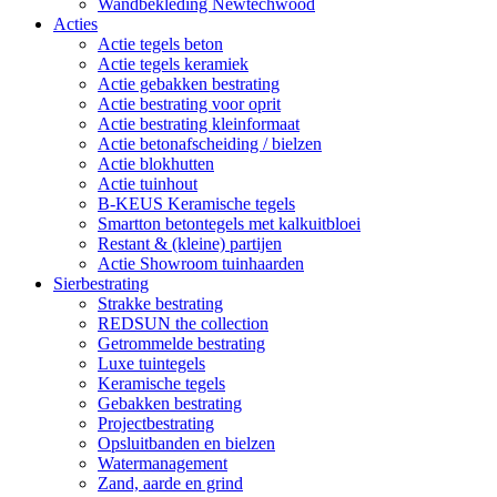
Wandbekleding Newtechwood
Acties
Actie tegels beton
Actie tegels keramiek
Actie gebakken bestrating
Actie bestrating voor oprit
Actie bestrating kleinformaat
Actie betonafscheiding / bielzen
Actie blokhutten
Actie tuinhout
B-KEUS Keramische tegels
Smartton betontegels met kalkuitbloei
Restant & (kleine) partijen
Actie Showroom tuinhaarden
Sierbestrating
Strakke bestrating
REDSUN the collection
Getrommelde bestrating
Luxe tuintegels
Keramische tegels
Gebakken bestrating
Projectbestrating
Opsluitbanden en bielzen
Watermanagement
Zand, aarde en grind