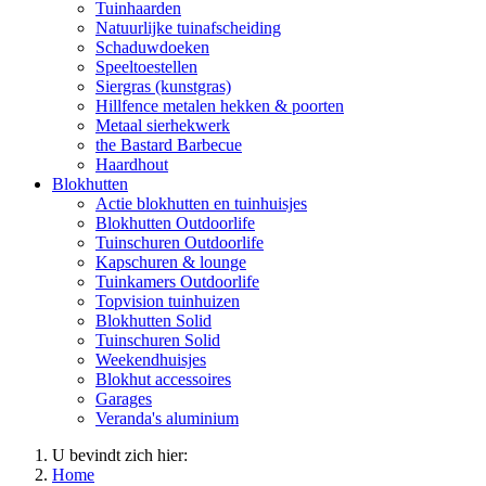
Tuinhaarden
Natuurlijke tuinafscheiding
Schaduwdoeken
Speeltoestellen
Siergras (kunstgras)
Hillfence metalen hekken & poorten
Metaal sierhekwerk
the Bastard Barbecue
Haardhout
Blokhutten
Actie blokhutten en tuinhuisjes
Blokhutten Outdoorlife
Tuinschuren Outdoorlife
Kapschuren & lounge
Tuinkamers Outdoorlife
Topvision tuinhuizen
Blokhutten Solid
Tuinschuren Solid
Weekendhuisjes
Blokhut accessoires
Garages
Veranda's aluminium
U bevindt zich hier:
Home