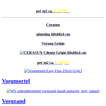
€ 22,95
per m2 ca.
Cerasun
afmeting 60x60x4 cm
Verona Grigio
€ 39,95
per m2 ca.
Voegmortel
Voegzand