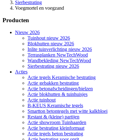
Sierbestrating
Voegmortel en voegzand
Producten
Nieuw 2026
Tuinhout nieuw 2026
Blokhutten nieuw 2026
Inlite tuinverlichting nieuw 2026
Terrasplanken NewTechWood
Wandbekleding NewTechWood
Sierbestrating nieuw 2026
Acties
Actie tegels Keramische bestrating
Actie gebakken bestrating
Actie betonafscheidingen/bielzen
Actie blokhutten & tuinhuisjes
Actie tuinhout
B-KEUS Keramische tegels
Smartton betontegels met witte kalkbloei
Restant & (kleine) partijen
Actie showroom Tuinhaarden
Actie bestrating kleinformaat
Actie tegels beton bestrating
Actie bestrating voor oprit