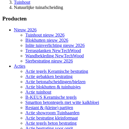
Tuinhout
Natuurlijke tuinafscheiding
Producten
Nieuw 2026
Tuinhout nieuw 2026
Blokhutten nieuw 2026
Inlite tuinverlichting nieuw 2026
Terrasplanken NewTechWood
Wandbekleding NewTechWood
Sierbestrating nieuw 2026
Acties
Actie tegels Keramische bestrating
Actie gebakken bestrating
Actie betonafscheidingen/bielzen
Actie blokhutten & tuinhuisjes
Actie tuinhout
B-KEUS Keramische tegels
Smartton betontegels met witte kalkbloei
Restant & (kleine) partijen
Actie showroom Tuinhaarden
Actie bestrating kleinformaat
Actie tegels beton bestrating
Actie bestrating voor oprit