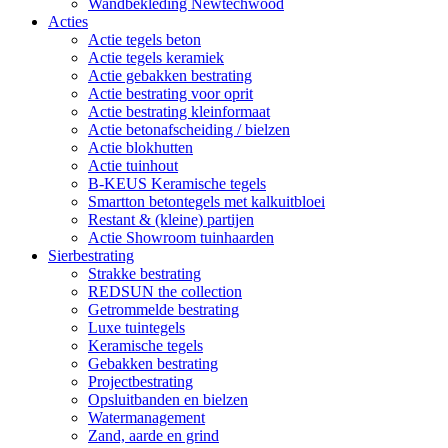
Wandbekleding Newtechwood
Acties
Actie tegels beton
Actie tegels keramiek
Actie gebakken bestrating
Actie bestrating voor oprit
Actie bestrating kleinformaat
Actie betonafscheiding / bielzen
Actie blokhutten
Actie tuinhout
B-KEUS Keramische tegels
Smartton betontegels met kalkuitbloei
Restant & (kleine) partijen
Actie Showroom tuinhaarden
Sierbestrating
Strakke bestrating
REDSUN the collection
Getrommelde bestrating
Luxe tuintegels
Keramische tegels
Gebakken bestrating
Projectbestrating
Opsluitbanden en bielzen
Watermanagement
Zand, aarde en grind