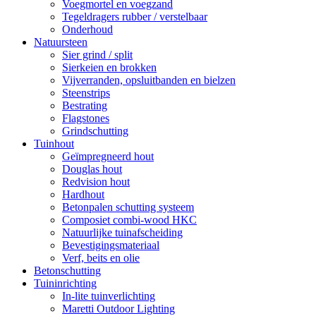
Voegmortel en voegzand
Tegeldragers rubber / verstelbaar
Onderhoud
Natuursteen
Sier grind / split
Sierkeien en brokken
Vijverranden, opsluitbanden en bielzen
Steenstrips
Bestrating
Flagstones
Grindschutting
Tuinhout
Geïmpregneerd hout
Douglas hout
Redvision hout
Hardhout
Betonpalen schutting systeem
Composiet combi-wood HKC
Natuurlijke tuinafscheiding
Bevestigingsmateriaal
Verf, beits en olie
Betonschutting
Tuininrichting
In-lite tuinverlichting
Maretti Outdoor Lighting