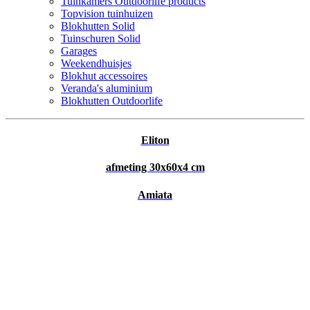
Tuinkamers Outdoorlife products
Topvision tuinhuizen
Blokhutten Solid
Tuinschuren Solid
Garages
Weekendhuisjes
Blokhut accessoires
Veranda's aluminium
Blokhutten Outdoorlife
Eliton
afmeting 30x60x4 cm
Amiata