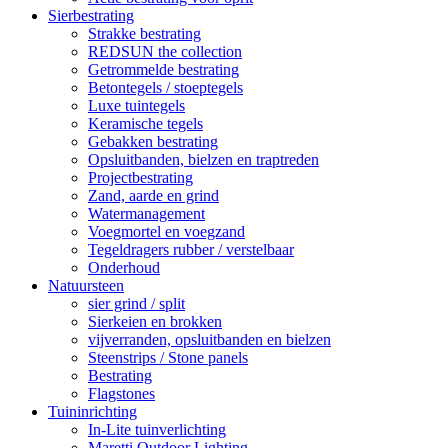
Sierbestrating
Strakke bestrating
REDSUN the collection
Getrommelde bestrating
Betontegels / stoeptegels
Luxe tuintegels
Keramische tegels
Gebakken bestrating
Opsluitbanden, bielzen en traptreden
Projectbestrating
Zand, aarde en grind
Watermanagement
Voegmortel en voegzand
Tegeldragers rubber / verstelbaar
Onderhoud
Natuursteen
sier grind / split
Sierkeien en brokken
vijverranden, opsluitbanden en bielzen
Steenstrips / Stone panels
Bestrating
Flagstones
Tuininrichting
In-Lite tuinverlichting
Maretti Outdoor Lighting