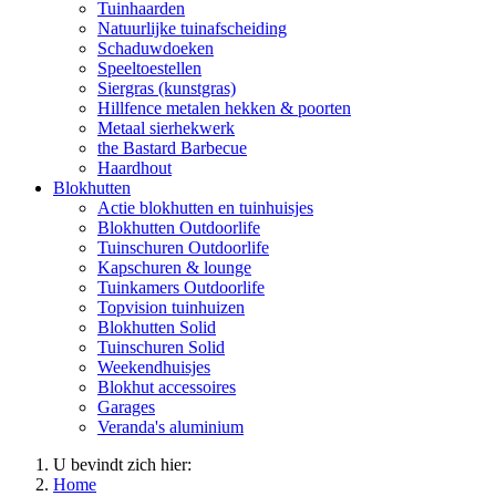
Tuinhaarden
Natuurlijke tuinafscheiding
Schaduwdoeken
Speeltoestellen
Siergras (kunstgras)
Hillfence metalen hekken & poorten
Metaal sierhekwerk
the Bastard Barbecue
Haardhout
Blokhutten
Actie blokhutten en tuinhuisjes
Blokhutten Outdoorlife
Tuinschuren Outdoorlife
Kapschuren & lounge
Tuinkamers Outdoorlife
Topvision tuinhuizen
Blokhutten Solid
Tuinschuren Solid
Weekendhuisjes
Blokhut accessoires
Garages
Veranda's aluminium
U bevindt zich hier:
Home