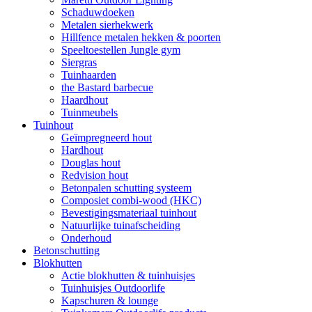
Schaduwdoeken
Metalen sierhekwerk
Hillfence metalen hekken & poorten
Speeltoestellen Jungle gym
Siergras
Tuinhaarden
the Bastard barbecue
Haardhout
Tuinmeubels
Tuinhout
Geïmpregneerd hout
Hardhout
Douglas hout
Redvision hout
Betonpalen schutting systeem
Composiet combi-wood (HKC)
Bevestigingsmateriaal tuinhout
Natuurlijke tuinafscheiding
Onderhoud
Betonschutting
Blokhutten
Actie blokhutten & tuinhuisjes
Tuinhuisjes Outdoorlife
Kapschuren & lounge