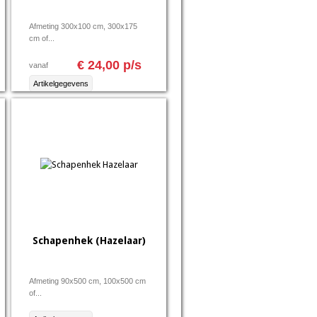
Afmeting 300x100 cm, 300x175
cm of...
€ 24,00 p/s
vanaf
Artikelgegevens
Schapenhek (Hazelaar)
Afmeting 90x500 cm, 100x500 cm
of...