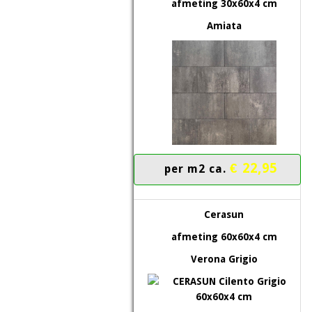
afmeting 30x60x4 cm
Amiata
€ 22,95
per m2 ca.
Cerasun
afmeting 60x60x4 cm
Verona Grigio