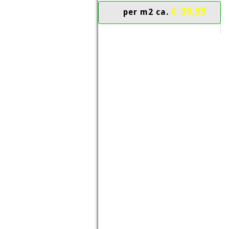
€ 39,95
per m2 ca.