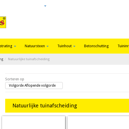
Login
Nieuws
Contact
strating
Natuursteen
Tuinhout
Betonschutting
Tuininr
ing
Natuurlijke tuinafscheiding
Sorteren op
Volgorde Aflopende volgorde
Natuurlijke tuinafscheiding