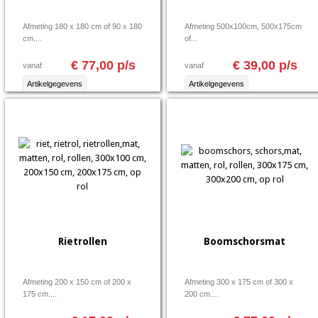
Afmeting 180 x 180 cm of 90 x 180
Afmeting 500x100cm, 500x175cm
cm....
of...
€ 77,00 p/s
€ 39,00 p/s
vanaf
vanaf
Artikelgegevens
Artikelgegevens
Rietrollen
Boomschorsmat
Afmeting 200 x 150 cm of 200 x
Afmeting 300 x 175 cm of 300 x
175 cm....
200 cm....