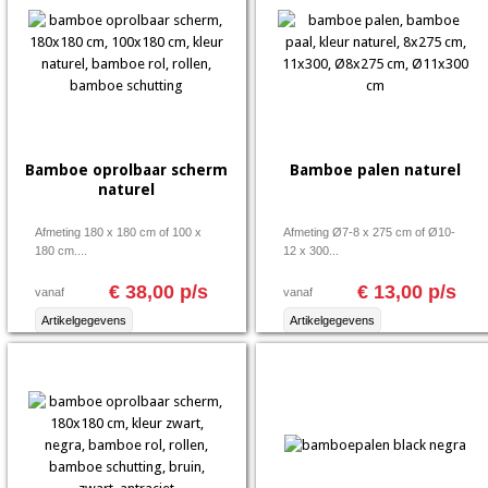
Bamboe oprolbaar scherm
Bamboe palen naturel
naturel
Afmeting 180 x 180 cm of 100 x
Afmeting Ø7-8 x 275 cm of Ø10-
180 cm....
12 x 300...
€ 38,00 p/s
€ 13,00 p/s
vanaf
vanaf
Artikelgegevens
Artikelgegevens