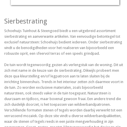
Sierbestrating
Schoehuijs Tuinhout & Steengoed biedt u een uitgebreid assortiment
sierbestrating en aanverwante artikelen. Van eenvoudige betontegel tot
exclusief natuursteen: Schoehuijs bedient iedereen. Onder sierbestrating
vindt u de benodigdheden voor het realiseren van bijvoorbeeld een
robuuste oprit, een sfeervol terras of een speels grindpad.
De tuin wordt tegenwoordig gezien als verlengstuk van de woning. Dit uit
zich met name in de keuze van de sierbestrating. Dikwijls probeert men
deze qua kleurstelling en/of legpatroon aan te laten sluiten bij de
inrichting binnenshuis. Trends in het interieur zetten zich daarmee voort in
de tuin. Zo worden exclusieve materialen, zoals bijvoorbeeld
natuursteen, ook steeds vaker in de tuin toegepast. Natuursteen is
duurzaam en tijdloos, maar bovenal gewoon fraai. Een andere trend die
zich duidelijk doorzet, is het toepassen van wildverbandpatronen.
Verschillende formaten stenen of tegels worden daarbij verwerkt tot een
verrassend mozaïek. Op deze site vindt u diverse wildverbandpakketten,
waar de stenen of tegels reeds in een juiste mengverhouding in zijn