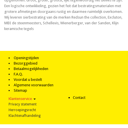
opgenomen. Groot, groter, grootst, lijkt tegenwoordig het devies te zijn.
Een logische ontwikkeling, gezien het feit dat bestratingsmaterialen met
grotere afmetingen doorgaans rustig en daarmee ruimtelijk overkomen.
Wij leveren sierbestrating van de merken Redsun the collection, Excluton,
MBI de steenmeesters, Schellevis, Wienerberger, van der Sanden, Klijn
keramische tegels
Openingstijden
Bezorggebied
Betaalmogelijkheden
F.A.Q.
Voordat u bestelt
Algemene voorwaarden
Sitemap
Contact
Klantenservice
Privacy statement
Herroepingsrecht
Klachtenafhandeling