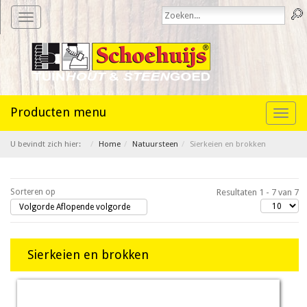
Toggle
navigation
Toggl
naviga
U bevindt zich hier:
Home
Natuursteen
Sierkeien en brokken
Sorteren op
Resultaten 1 - 7 van 7
Volgorde Aflopende volgorde
Sierkeien en brokken