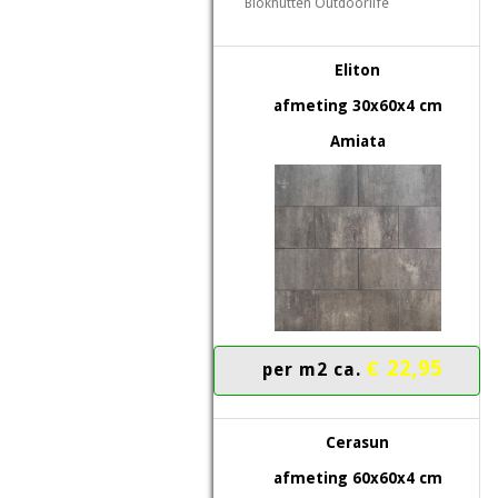
Blokhutten Outdoorlife
Eliton
afmeting 30x60x4 cm
Amiata
€ 22,95
per m2 ca.
Cerasun
afmeting 60x60x4 cm