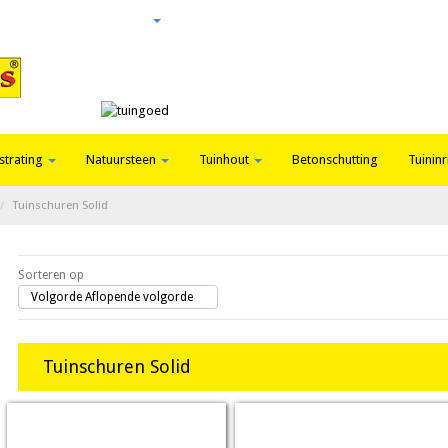
Login
Nieuws
Contact
strating
Natuursteen
Tuinhout
Betonschutting
Tuininr
Tuinschuren Solid
Sorteren op
Volgorde Aflopende volgorde
Tuinschuren Solid