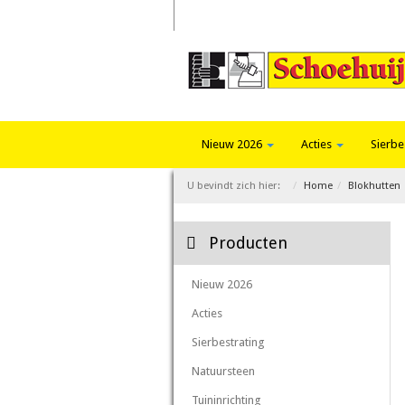
Home
Trends 2026
Fotoalbum
Nieuw 2026
Acties
Sierbe
U bevindt zich hier:
Home
Blokhutten
Producten
Nieuw 2026
Acties
Sierbestrating
Natuursteen
Tuininrichting