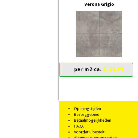
Verona Grigio
€ 39,95
per m2 ca.
Openingstijden
Bezorggebied
Betaalmogelijkheden
F.A.Q.
Voordat u bestelt
Algemene voorwaarden