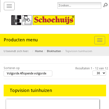
Toggle
navigation
Toggl
naviga
U bevindt zich hier:
Home
Blokhutten
Topvision tuinhuizen
Sorteren op
Resultaten 1 - 12 van 12
Volgorde Aflopende volgorde
Topvision tuinhuizen