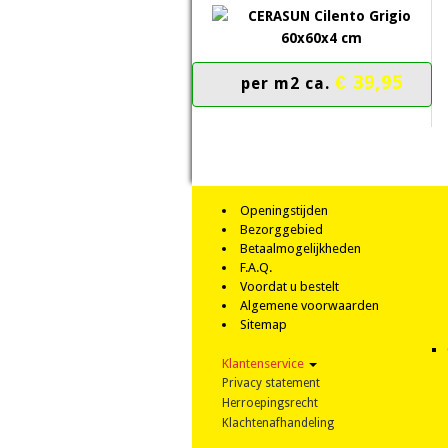
€ 39,95
per m2 ca.
Openingstijden
Bezorggebied
Betaalmogelijkheden
F.A.Q.
Voordat u bestelt
Algemene voorwaarden
Sitemap
Klantenservice
Privacy statement
Herroepingsrecht
Klachtenafhandeling