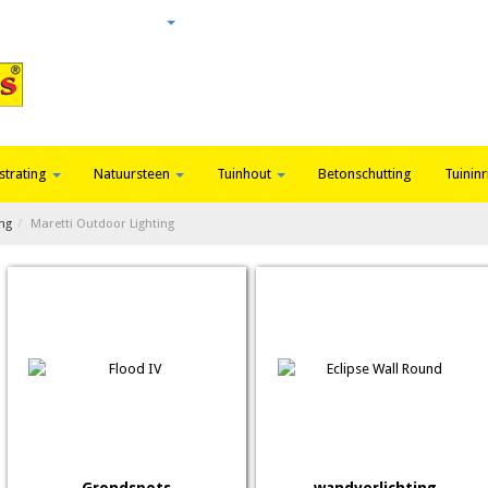
Login
Nieuws
Contact
strating
Natuursteen
Tuinhout
Betonschutting
Tuininr
ing
Maretti Outdoor Lighting