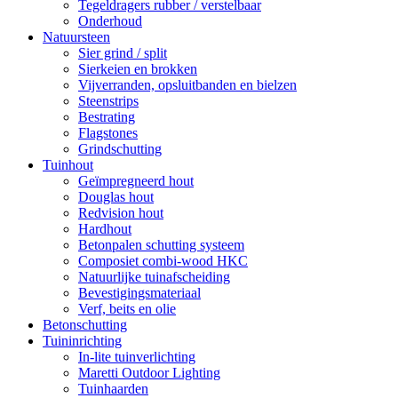
Tegeldragers rubber / verstelbaar
Onderhoud
Natuursteen
Sier grind / split
Sierkeien en brokken
Vijverranden, opsluitbanden en bielzen
Steenstrips
Bestrating
Flagstones
Grindschutting
Tuinhout
Geïmpregneerd hout
Douglas hout
Redvision hout
Hardhout
Betonpalen schutting systeem
Composiet combi-wood HKC
Natuurlijke tuinafscheiding
Bevestigingsmateriaal
Verf, beits en olie
Betonschutting
Tuininrichting
In-lite tuinverlichting
Maretti Outdoor Lighting
Tuinhaarden