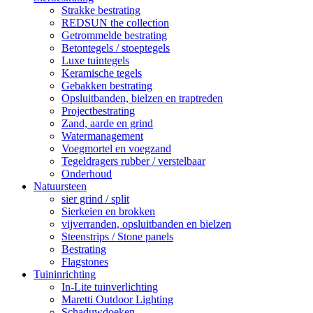
Strakke bestrating
REDSUN the collection
Getrommelde bestrating
Betontegels / stoeptegels
Luxe tuintegels
Keramische tegels
Gebakken bestrating
Opsluitbanden, bielzen en traptreden
Projectbestrating
Zand, aarde en grind
Watermanagement
Voegmortel en voegzand
Tegeldragers rubber / verstelbaar
Onderhoud
Natuursteen
sier grind / split
Sierkeien en brokken
vijverranden, opsluitbanden en bielzen
Steenstrips / Stone panels
Bestrating
Flagstones
Tuininrichting
In-Lite tuinverlichting
Maretti Outdoor Lighting
Schaduwdoeken