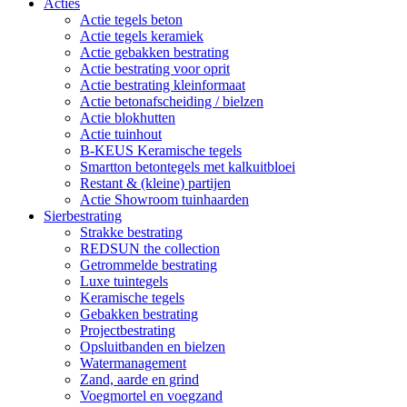
Acties
Actie tegels beton
Actie tegels keramiek
Actie gebakken bestrating
Actie bestrating voor oprit
Actie bestrating kleinformaat
Actie betonafscheiding / bielzen
Actie blokhutten
Actie tuinhout
B-KEUS Keramische tegels
Smartton betontegels met kalkuitbloei
Restant & (kleine) partijen
Actie Showroom tuinhaarden
Sierbestrating
Strakke bestrating
REDSUN the collection
Getrommelde bestrating
Luxe tuintegels
Keramische tegels
Gebakken bestrating
Projectbestrating
Opsluitbanden en bielzen
Watermanagement
Zand, aarde en grind
Voegmortel en voegzand