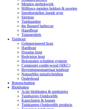
Metalen sierhekwerk
Hillfence metalen hekken & poorten
Speeltoestellen Jungle gym
Siergras
Tuinhaarden
the Bastard barbecue
Haardhout
Tuinmeubels
Tuinhout
Geïmpregneerd hout
Hardhout
Douglas hout
Redvision hout
Betonpalen schutting systeem
Composiet combi-wood (HKC)
Bevestigingsmateriaal tuinhout
Natuurlijke tuinafscheiding
Onderhoud
Betonschutting
Blokhutten
Actie blokhutten & tuinhuisjes
Tuinhuisjes Outdoorlife
Kapschuren & lounge
Tuinkamers Outdoorlife products