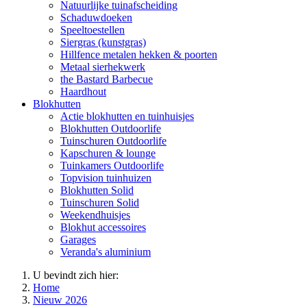
Natuurlijke tuinafscheiding
Schaduwdoeken
Speeltoestellen
Siergras (kunstgras)
Hillfence metalen hekken & poorten
Metaal sierhekwerk
the Bastard Barbecue
Haardhout
Blokhutten
Actie blokhutten en tuinhuisjes
Blokhutten Outdoorlife
Tuinschuren Outdoorlife
Kapschuren & lounge
Tuinkamers Outdoorlife
Topvision tuinhuizen
Blokhutten Solid
Tuinschuren Solid
Weekendhuisjes
Blokhut accessoires
Garages
Veranda's aluminium
U bevindt zich hier:
Home
Nieuw 2026