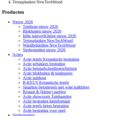
Terrasplanken NewTechWood
Producten
Nieuw 2026
Tuinhout nieuw 2026
Blokhutten nieuw 2026
Inlite tuinverlichting nieuw 2026
Terrasplanken NewTechWood
Wandbekleding NewTechWood
Sierbestrating nieuw 2026
Acties
Actie tegels Keramische bestrating
Actie gebakken bestrating
Actie betonafscheidingen/bielzen
Actie blokhutten & tuinhuisjes
Actie tuinhout
B-KEUS Keramische tegels
Smartton betontegels met witte kalkbloei
Restant & (kleine) partijen
Actie showroom Tuinhaarden
Actie bestrating kleinformaat
Actie tegels beton bestrating
Actie bestrating voor oprit
Sierbestrating