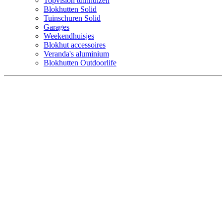
Topvision tuinhuizen
Blokhutten Solid
Tuinschuren Solid
Garages
Weekendhuisjes
Blokhut accessoires
Veranda's aluminium
Blokhutten Outdoorlife