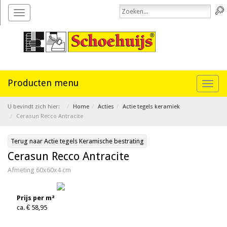
Toggle
navigation
Toggl
naviga
U bevindt zich hier:
Home
Acties
Actie tegels keramiek
Cerasun Recco Antracite
Terug naar Actie tegels Keramische bestrating
Cerasun Recco Antracite
Afmeting 60x60x4 cm
Prijs per m²
ca. € 58,95