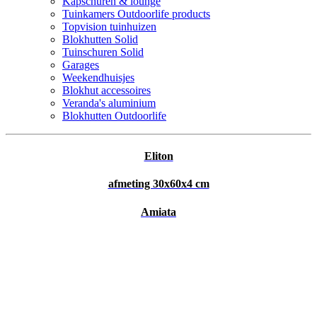
Kapschuren & lounge
Tuinkamers Outdoorlife products
Topvision tuinhuizen
Blokhutten Solid
Tuinschuren Solid
Garages
Weekendhuisjes
Blokhut accessoires
Veranda's aluminium
Blokhutten Outdoorlife
Eliton
afmeting 30x60x4 cm
Amiata