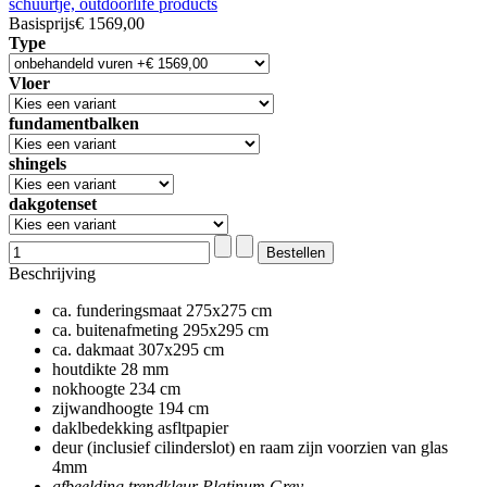
Basisprijs
€ 1569,00
Type
Vloer
fundamentbalken
shingels
dakgotenset
Beschrijving
ca. funderingsmaat 275x275 cm
ca. buitenafmeting 295x295 cm
ca. dakmaat 307x295 cm
houtdikte 28 mm
nokhoogte 234 cm
zijwandhoogte 194 cm
daklbedekking asfltpapier
deur (inclusief cilinderslot) en raam zijn voorzien van glas
4mm
afbeelding trendkleur Platinum Grey