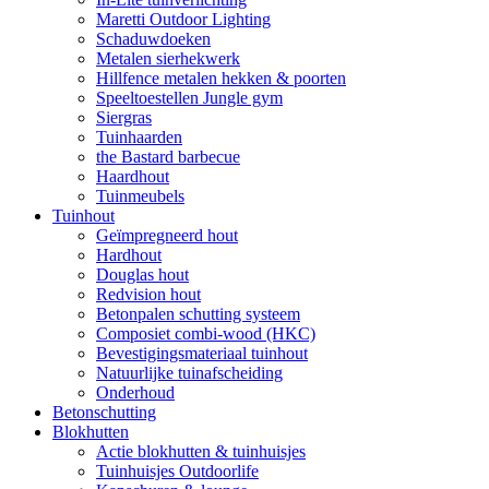
Maretti Outdoor Lighting
Schaduwdoeken
Metalen sierhekwerk
Hillfence metalen hekken & poorten
Speeltoestellen Jungle gym
Siergras
Tuinhaarden
the Bastard barbecue
Haardhout
Tuinmeubels
Tuinhout
Geïmpregneerd hout
Hardhout
Douglas hout
Redvision hout
Betonpalen schutting systeem
Composiet combi-wood (HKC)
Bevestigingsmateriaal tuinhout
Natuurlijke tuinafscheiding
Onderhoud
Betonschutting
Blokhutten
Actie blokhutten & tuinhuisjes
Tuinhuisjes Outdoorlife