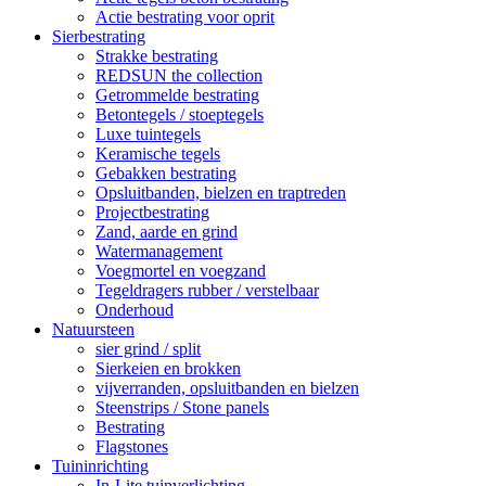
Actie bestrating voor oprit
Sierbestrating
Strakke bestrating
REDSUN the collection
Getrommelde bestrating
Betontegels / stoeptegels
Luxe tuintegels
Keramische tegels
Gebakken bestrating
Opsluitbanden, bielzen en traptreden
Projectbestrating
Zand, aarde en grind
Watermanagement
Voegmortel en voegzand
Tegeldragers rubber / verstelbaar
Onderhoud
Natuursteen
sier grind / split
Sierkeien en brokken
vijverranden, opsluitbanden en bielzen
Steenstrips / Stone panels
Bestrating
Flagstones
Tuininrichting
In-Lite tuinverlichting