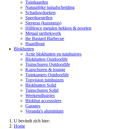
Tuinhaarden
Natuurlijke tuinafscheiding
Schaduwdoeken
Speeltoestellen
Siergras (kunstgras)
Hillfence metalen hekken & poorten
Metaal sierhekwerk
the Bastard Barbecue
Haardhout
Blokhutten
Actie blokhutten en tuinhuisjes
Blokhutten Outdoorlife
Tuinschuren Outdoorlife
Kapschuren & lounge
Tuinkamers Outdoorlife
Topvision tuinhuizen
Blokhutten Solid
Tuinschuren Solid
Weekendhuisjes
Blokhut accessoires
Garages
Veranda's aluminium
U bevindt zich hier:
Home