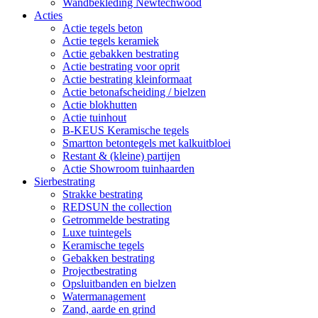
Wandbekleding Newtechwood
Acties
Actie tegels beton
Actie tegels keramiek
Actie gebakken bestrating
Actie bestrating voor oprit
Actie bestrating kleinformaat
Actie betonafscheiding / bielzen
Actie blokhutten
Actie tuinhout
B-KEUS Keramische tegels
Smartton betontegels met kalkuitbloei
Restant & (kleine) partijen
Actie Showroom tuinhaarden
Sierbestrating
Strakke bestrating
REDSUN the collection
Getrommelde bestrating
Luxe tuintegels
Keramische tegels
Gebakken bestrating
Projectbestrating
Opsluitbanden en bielzen
Watermanagement
Zand, aarde en grind