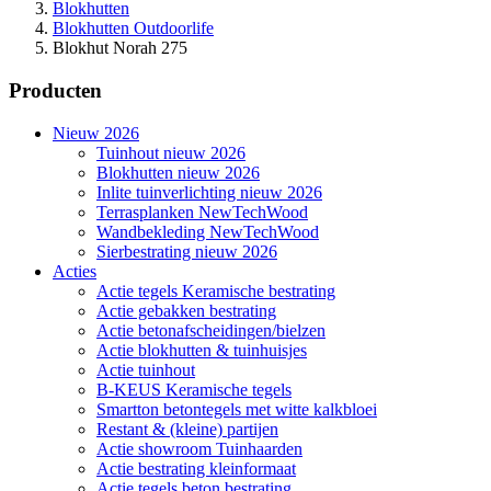
Blokhutten
Blokhutten Outdoorlife
Blokhut Norah 275
Producten
Nieuw 2026
Tuinhout nieuw 2026
Blokhutten nieuw 2026
Inlite tuinverlichting nieuw 2026
Terrasplanken NewTechWood
Wandbekleding NewTechWood
Sierbestrating nieuw 2026
Acties
Actie tegels Keramische bestrating
Actie gebakken bestrating
Actie betonafscheidingen/bielzen
Actie blokhutten & tuinhuisjes
Actie tuinhout
B-KEUS Keramische tegels
Smartton betontegels met witte kalkbloei
Restant & (kleine) partijen
Actie showroom Tuinhaarden
Actie bestrating kleinformaat
Actie tegels beton bestrating