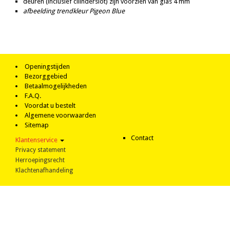
deuren (inclusief cilinderslot) zijn voorzien van glas 4 mm
afbeelding trendkleur Pigeon Blue
Openingstijden
Bezorggebied
Betaalmogelijkheden
F.A.Q.
Voordat u bestelt
Algemene voorwaarden
Sitemap
Contact
Klantenservice
Privacy statement
Herroepingsrecht
Klachtenafhandeling