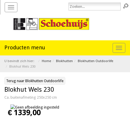
Toggle
navigation
Toggl
naviga
U bevindt zich hier:
Home
Blokhutten
Blokhutten Outdoorlife
Blokhut Wels 230
Terug naar Blokhutten Outdoorlife
Blokhut Wels 230
Ca. buitenafmeting 250x250 cm
€ 1339,00