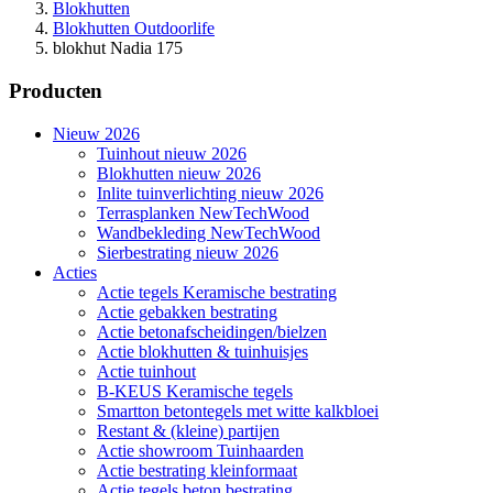
Blokhutten
Blokhutten Outdoorlife
blokhut Nadia 175
Producten
Nieuw 2026
Tuinhout nieuw 2026
Blokhutten nieuw 2026
Inlite tuinverlichting nieuw 2026
Terrasplanken NewTechWood
Wandbekleding NewTechWood
Sierbestrating nieuw 2026
Acties
Actie tegels Keramische bestrating
Actie gebakken bestrating
Actie betonafscheidingen/bielzen
Actie blokhutten & tuinhuisjes
Actie tuinhout
B-KEUS Keramische tegels
Smartton betontegels met witte kalkbloei
Restant & (kleine) partijen
Actie showroom Tuinhaarden
Actie bestrating kleinformaat
Actie tegels beton bestrating