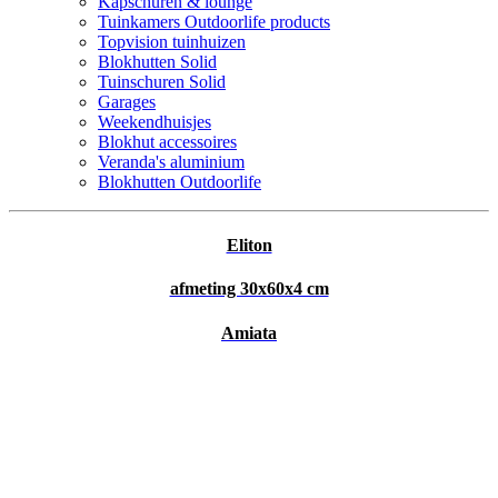
Kapschuren & lounge
Tuinkamers Outdoorlife products
Topvision tuinhuizen
Blokhutten Solid
Tuinschuren Solid
Garages
Weekendhuisjes
Blokhut accessoires
Veranda's aluminium
Blokhutten Outdoorlife
Eliton
afmeting 30x60x4 cm
Amiata