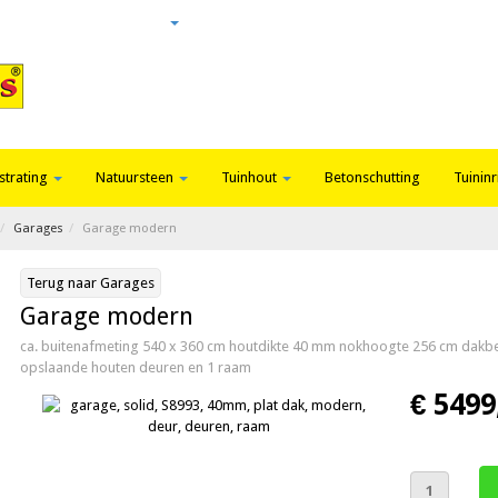
Login
Nieuws
Contact
strating
Natuursteen
Tuinhout
Betonschutting
Tuininr
Garages
Garage modern
Terug naar Garages
Garage modern
ca. buitenafmeting 540 x 360 cm houtdikte 40 mm nokhoogte 256 cm dakbed
opslaande houten deuren en 1 raam
€ 5499