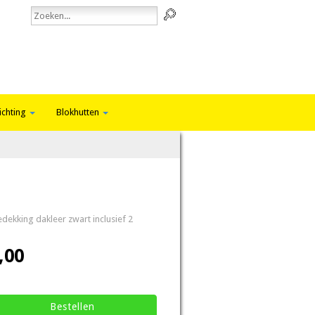
ichting
Blokhutten
ekking dakleer zwart inclusief 2
,00