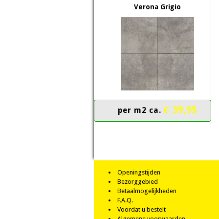
Verona Grigio
€ 39,95
per m2 ca.
Openingstijden
Bezorggebied
Betaalmogelijkheden
F.A.Q.
Voordat u bestelt
Algemene voorwaarden