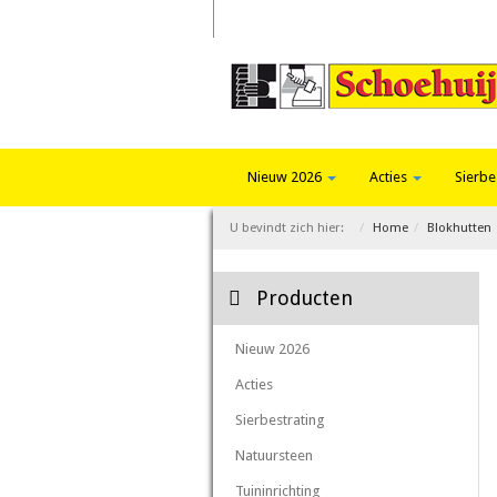
Home
Trends 2026
Fotoalbum
Nieuw 2026
Acties
Sierbe
U bevindt zich hier:
Home
Blokhutten
Producten
Nieuw 2026
Acties
Sierbestrating
Natuursteen
Tuininrichting