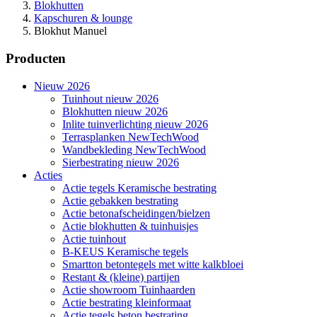
Blokhutten
Kapschuren & lounge
Blokhut Manuel
Producten
Nieuw 2026
Tuinhout nieuw 2026
Blokhutten nieuw 2026
Inlite tuinverlichting nieuw 2026
Terrasplanken NewTechWood
Wandbekleding NewTechWood
Sierbestrating nieuw 2026
Acties
Actie tegels Keramische bestrating
Actie gebakken bestrating
Actie betonafscheidingen/bielzen
Actie blokhutten & tuinhuisjes
Actie tuinhout
B-KEUS Keramische tegels
Smartton betontegels met witte kalkbloei
Restant & (kleine) partijen
Actie showroom Tuinhaarden
Actie bestrating kleinformaat
Actie tegels beton bestrating