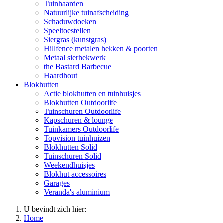
Tuinhaarden
Natuurlijke tuinafscheiding
Schaduwdoeken
Speeltoestellen
Siergras (kunstgras)
Hillfence metalen hekken & poorten
Metaal sierhekwerk
the Bastard Barbecue
Haardhout
Blokhutten
Actie blokhutten en tuinhuisjes
Blokhutten Outdoorlife
Tuinschuren Outdoorlife
Kapschuren & lounge
Tuinkamers Outdoorlife
Topvision tuinhuizen
Blokhutten Solid
Tuinschuren Solid
Weekendhuisjes
Blokhut accessoires
Garages
Veranda's aluminium
U bevindt zich hier:
Home