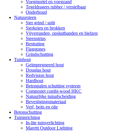
Voegmortel en voegzand
Tegeldragers rubber / verstelbaar
Onderhoud
Natuursteen
Sier grind / split
Sierkeien en brokken
Vijverranden, opsluitbanden en bielzen
Steenstrips
Bestrating
Flagstones
Grindschutting
Tuinhout
Geïmpregneerd hout
Douglas hout
Redvision hout
Hardhout
Betonpalen schutting systeem
Composiet combi-wood HKC
Natuurlijke tuinafscheiding
Bevestigingsmateriaal
Verf, beits en olie
Betonschutting
Tuininrichting
In-lite tuinverlichting
Maretti Outdoor Lighting