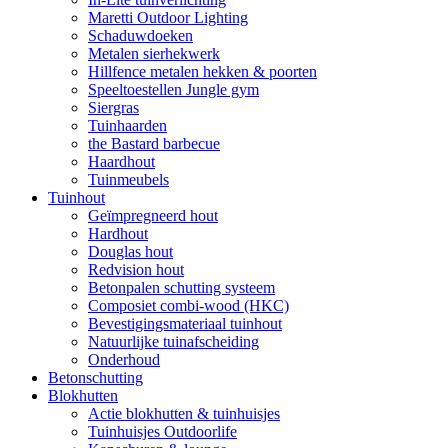
Maretti Outdoor Lighting
Schaduwdoeken
Metalen sierhekwerk
Hillfence metalen hekken & poorten
Speeltoestellen Jungle gym
Siergras
Tuinhaarden
the Bastard barbecue
Haardhout
Tuinmeubels
Tuinhout
Geïmpregneerd hout
Hardhout
Douglas hout
Redvision hout
Betonpalen schutting systeem
Composiet combi-wood (HKC)
Bevestigingsmateriaal tuinhout
Natuurlijke tuinafscheiding
Onderhoud
Betonschutting
Blokhutten
Actie blokhutten & tuinhuisjes
Tuinhuisjes Outdoorlife