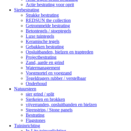
Actie bestrating voor oprit
Sierbestrating
Strakke bestrating
REDSUN the collection
Getrommelde bestrating
Betontegels / stoeptegels
Luxe tuintegels
Keramische tegels
Gebakken bestrating
Opsluitbanden, bielzen en traptreden
Projectbestrating
Zand, aarde en grind
Watermanagement
Voegmortel en voegzand
Tegeldragers rubber / verstelbaar
Onderhoud
Natuursteen
sier grind / split
Sierkeien en brokken
vijverranden, opsluitbanden en bielzen
Steenstrips / Stone panels
Bestrating
Flagstones
Tuininrichting
In-Lite tuinverlichting