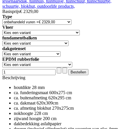
Basisprijs
€ 2329,00
Type
Vloer
fundamentbalken
dakgotenset
EPDM rubberfolie
Beschrijving
houtdikte 28 mm
ca. funderingsmaat 600x275 cm
ca. buitenafmeting 620x295 cm
ca. dakmaat 620x309cm
ca. afmeting blokhut 270x275cm
nokhoogte 228 cm
zijwand hoogte 200 cm
dakbedekking asfaltpapier
deuren (inclusief cilinderslot) zijn voorzien van glas 4mm