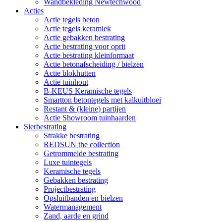
Wandbekleding Newtechwood
Acties
Actie tegels beton
Actie tegels keramiek
Actie gebakken bestrating
Actie bestrating voor oprit
Actie bestrating kleinformaat
Actie betonafscheiding / bielzen
Actie blokhutten
Actie tuinhout
B-KEUS Keramische tegels
Smartton betontegels met kalkuitbloei
Restant & (kleine) partijen
Actie Showroom tuinhaarden
Sierbestrating
Strakke bestrating
REDSUN the collection
Getrommelde bestrating
Luxe tuintegels
Keramische tegels
Gebakken bestrating
Projectbestrating
Opsluitbanden en bielzen
Watermanagement
Zand, aarde en grind