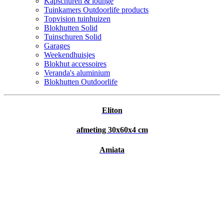
Kapschuren & lounge
Tuinkamers Outdoorlife products
Topvision tuinhuizen
Blokhutten Solid
Tuinschuren Solid
Garages
Weekendhuisjes
Blokhut accessoires
Veranda's aluminium
Blokhutten Outdoorlife
Eliton
afmeting 30x60x4 cm
Amiata