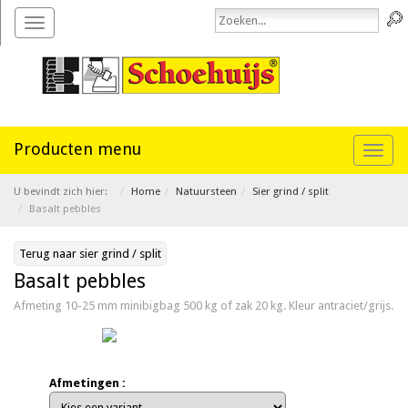
Toggle
navigation
Toggl
naviga
U bevindt zich hier:
Home
Natuursteen
Sier grind / split
Basalt pebbles
Terug naar sier grind / split
Basalt pebbles
Afmeting 10-25 mm minibigbag 500 kg of zak 20 kg. Kleur antraciet/grijs.
Afmetingen :