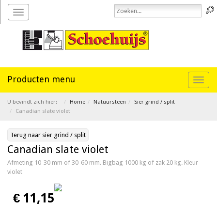
Toggle
navigation
Toggl
naviga
U bevindt zich hier:
Home
Natuursteen
Sier grind / split
Canadian slate violet
Terug naar sier grind / split
Canadian slate violet
Afmeting 10-30 mm of 30-60 mm. Bigbag 1000 kg of zak 20 kg. Kleur
violet
€ 11,15