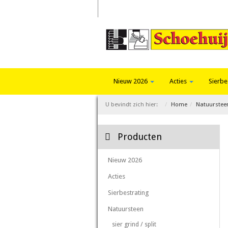
Home
Trends 2026
Fotoalbum
Nieuw 2026
Acties
Sierbe
U bevindt zich hier:
Home
Natuurstee
Producten
Nieuw 2026
Acties
Sierbestrating
Natuursteen
sier grind / split