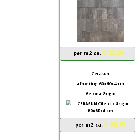
€ 22,95
per m2 ca.
Cerasun
afmeting 60x60x4 cm
Verona Grigio
€ 39,95
per m2 ca.