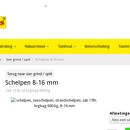
Login
Nieuws
Contact
strating
Natuursteen
Tuinhout
Betonschutting
Tuininr
n
Sier grind / split
Schelpen 8-16 mm
Terug naar sier grind / split
Schelpen 8-16 mm
Zak 15 ltr of bigbag 600 kg.
Afmetinge
Kies een v