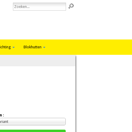
ichting
Blokhutten
n :
ariant