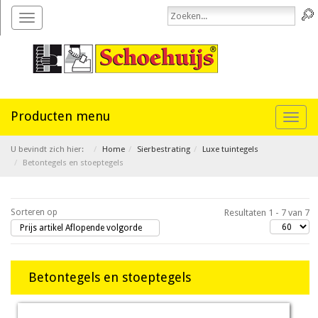
Toggle
navigation
Toggl
naviga
U bevindt zich hier:
Home
Sierbestrating
Luxe tuintegels
Betontegels en stoeptegels
Sorteren op
Resultaten 1 - 7 van 7
Prijs artikel Aflopende volgorde
Betontegels en stoeptegels