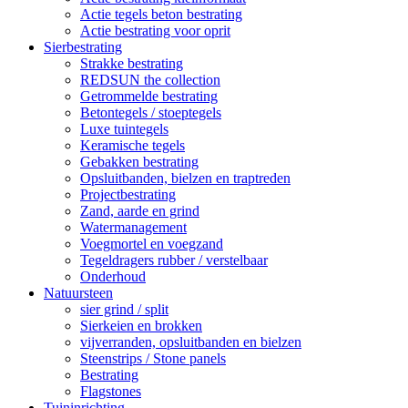
Actie tegels beton bestrating
Actie bestrating voor oprit
Sierbestrating
Strakke bestrating
REDSUN the collection
Getrommelde bestrating
Betontegels / stoeptegels
Luxe tuintegels
Keramische tegels
Gebakken bestrating
Opsluitbanden, bielzen en traptreden
Projectbestrating
Zand, aarde en grind
Watermanagement
Voegmortel en voegzand
Tegeldragers rubber / verstelbaar
Onderhoud
Natuursteen
sier grind / split
Sierkeien en brokken
vijverranden, opsluitbanden en bielzen
Steenstrips / Stone panels
Bestrating
Flagstones
Tuininrichting