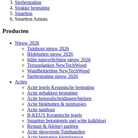
Sierbestrating
Strakke bestrating
Smartton
Smartton Amiata
Producten
Nieuw 2026
Tuinhout nieuw 2026
Blokhutten nieuw 2026
Inlite tuinverlichting nieuw 2026
Terrasplanken NewTechWood
Wandbekleding NewTechWood
Sierbestrating nieuw 2026
Acties
Actie tegels Keramische bestrating
Actie gebakken bestrating
Actie betonafscheidingen/bielzen
Actie blokhutten & tuinhuisjes
Actie tuinhout
B-KEUS Keramische tegels
Smartton betontegels met witte kalkbloei
Restant & (kleine) partijen
Actie showroom Tuinhaarden
Actie bestrating kleinformaat