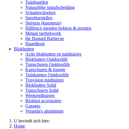
Tuinhaarden
Natuurlijke tuinafscheiding
Schaduwdoeken
Speeltoestellen
Siergras (kunstgras)
Hillfence metalen hekken & poorten
Metaal sierhekwerk
the Bastard Barbecue
Haardhout
Blokhutten
Actie blokhutten en tuinhuisjes
Blokhutten Outdoorlife
Tuinschuren Outdoorlife
Kapschuren & lounge
Tuinkamers Outdoorlife
Topvision tuinhuizen
Blokhutten Solid
Tuinschuren Solid
Weekendhuisjes
Blokhut accessoires
Garages
Veranda's aluminium
U bevindt zich hier:
Home