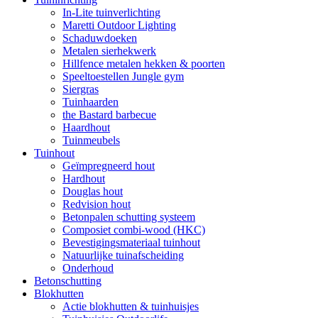
In-Lite tuinverlichting
Maretti Outdoor Lighting
Schaduwdoeken
Metalen sierhekwerk
Hillfence metalen hekken & poorten
Speeltoestellen Jungle gym
Siergras
Tuinhaarden
the Bastard barbecue
Haardhout
Tuinmeubels
Tuinhout
Geïmpregneerd hout
Hardhout
Douglas hout
Redvision hout
Betonpalen schutting systeem
Composiet combi-wood (HKC)
Bevestigingsmateriaal tuinhout
Natuurlijke tuinafscheiding
Onderhoud
Betonschutting
Blokhutten
Actie blokhutten & tuinhuisjes