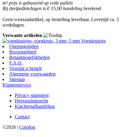
m² prijs is gebaseerd op volle pallets
Bij deelpallets/lagen is € 15,00 handeling berekend
Geen voorraadartikel, op bestelling leverbaar. Levertijd ca. 5
werkdagen.
Verwante artikelen
Voegkruisjes
Openingstijden
Bezorggebied
Betaalmogelijkheden
F.A.Q.
Voordat u bestelt
Algemene voorwaarden
Sitemap
Klantenservice
Privacy statement
Herroepingsrecht
Klachtenafhandeling
Contact
©2026 |
Colofon