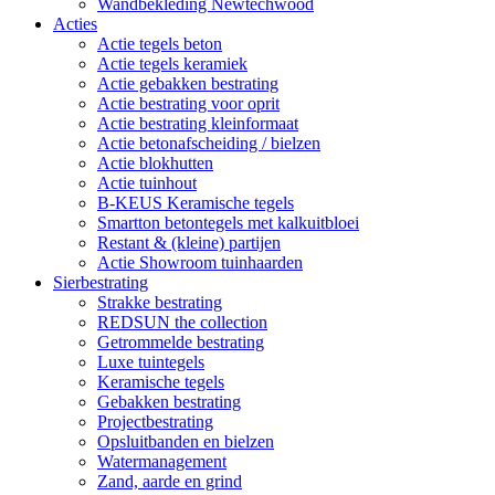
Wandbekleding Newtechwood
Acties
Actie tegels beton
Actie tegels keramiek
Actie gebakken bestrating
Actie bestrating voor oprit
Actie bestrating kleinformaat
Actie betonafscheiding / bielzen
Actie blokhutten
Actie tuinhout
B-KEUS Keramische tegels
Smartton betontegels met kalkuitbloei
Restant & (kleine) partijen
Actie Showroom tuinhaarden
Sierbestrating
Strakke bestrating
REDSUN the collection
Getrommelde bestrating
Luxe tuintegels
Keramische tegels
Gebakken bestrating
Projectbestrating
Opsluitbanden en bielzen
Watermanagement
Zand, aarde en grind