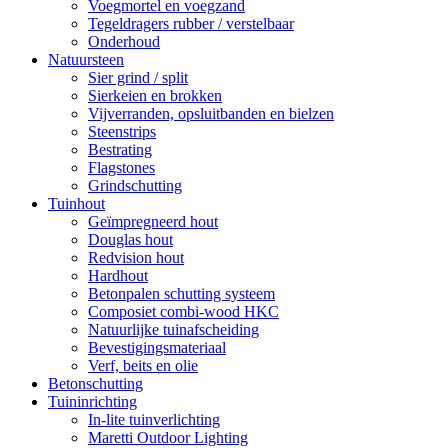
Voegmortel en voegzand
Tegeldragers rubber / verstelbaar
Onderhoud
Natuursteen
Sier grind / split
Sierkeien en brokken
Vijverranden, opsluitbanden en bielzen
Steenstrips
Bestrating
Flagstones
Grindschutting
Tuinhout
Geïmpregneerd hout
Douglas hout
Redvision hout
Hardhout
Betonpalen schutting systeem
Composiet combi-wood HKC
Natuurlijke tuinafscheiding
Bevestigingsmateriaal
Verf, beits en olie
Betonschutting
Tuininrichting
In-lite tuinverlichting
Maretti Outdoor Lighting