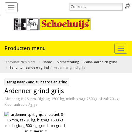
Toggle
navigation
Toggl
naviga
U bevindt zich hier:
Home
Sierbestrating
Zand, aarde en grind
Zand, tuinaarde en grind
Ardenner grind grijs
Terug naar Zand, tuinaarde en grind
Ardenner grind grijs
Afmeting 8-16 mm. Bigbag 1500 kg, minibigbag 750 kg of zak 20 kg.
Kleur antraciet/grijs.