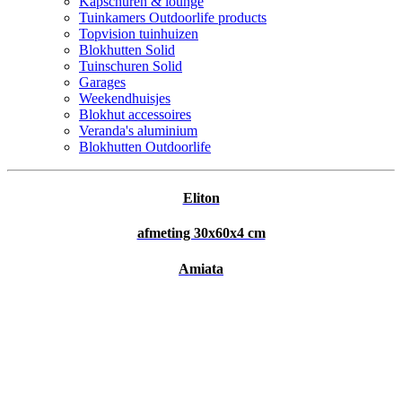
Kapschuren & lounge
Tuinkamers Outdoorlife products
Topvision tuinhuizen
Blokhutten Solid
Tuinschuren Solid
Garages
Weekendhuisjes
Blokhut accessoires
Veranda's aluminium
Blokhutten Outdoorlife
Eliton
afmeting 30x60x4 cm
Amiata