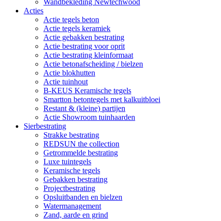
Wandbekleding Newtechwood
Acties
Actie tegels beton
Actie tegels keramiek
Actie gebakken bestrating
Actie bestrating voor oprit
Actie bestrating kleinformaat
Actie betonafscheiding / bielzen
Actie blokhutten
Actie tuinhout
B-KEUS Keramische tegels
Smartton betontegels met kalkuitbloei
Restant & (kleine) partijen
Actie Showroom tuinhaarden
Sierbestrating
Strakke bestrating
REDSUN the collection
Getrommelde bestrating
Luxe tuintegels
Keramische tegels
Gebakken bestrating
Projectbestrating
Opsluitbanden en bielzen
Watermanagement
Zand, aarde en grind