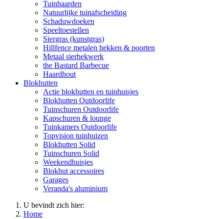
Tuinhaarden
Natuurlijke tuinafscheiding
Schaduwdoeken
Speeltoestellen
Siergras (kunstgras)
Hillfence metalen hekken & poorten
Metaal sierhekwerk
the Bastard Barbecue
Haardhout
Blokhutten
Actie blokhutten en tuinhuisjes
Blokhutten Outdoorlife
Tuinschuren Outdoorlife
Kapschuren & lounge
Tuinkamers Outdoorlife
Topvision tuinhuizen
Blokhutten Solid
Tuinschuren Solid
Weekendhuisjes
Blokhut accessoires
Garages
Veranda's aluminium
U bevindt zich hier:
Home