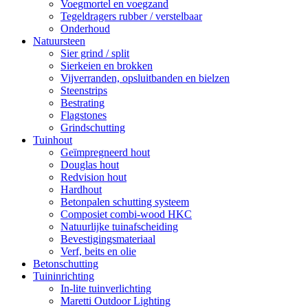
Voegmortel en voegzand
Tegeldragers rubber / verstelbaar
Onderhoud
Natuursteen
Sier grind / split
Sierkeien en brokken
Vijverranden, opsluitbanden en bielzen
Steenstrips
Bestrating
Flagstones
Grindschutting
Tuinhout
Geïmpregneerd hout
Douglas hout
Redvision hout
Hardhout
Betonpalen schutting systeem
Composiet combi-wood HKC
Natuurlijke tuinafscheiding
Bevestigingsmateriaal
Verf, beits en olie
Betonschutting
Tuininrichting
In-lite tuinverlichting
Maretti Outdoor Lighting