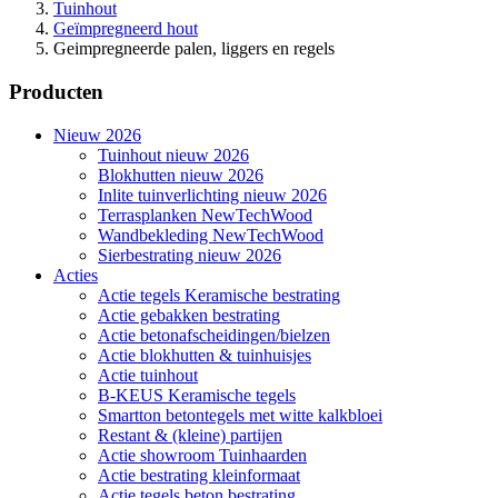
Tuinhout
Geïmpregneerd hout
Geimpregneerde palen, liggers en regels
Producten
Nieuw 2026
Tuinhout nieuw 2026
Blokhutten nieuw 2026
Inlite tuinverlichting nieuw 2026
Terrasplanken NewTechWood
Wandbekleding NewTechWood
Sierbestrating nieuw 2026
Acties
Actie tegels Keramische bestrating
Actie gebakken bestrating
Actie betonafscheidingen/bielzen
Actie blokhutten & tuinhuisjes
Actie tuinhout
B-KEUS Keramische tegels
Smartton betontegels met witte kalkbloei
Restant & (kleine) partijen
Actie showroom Tuinhaarden
Actie bestrating kleinformaat
Actie tegels beton bestrating