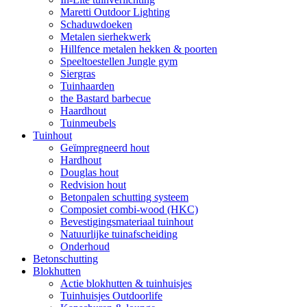
Maretti Outdoor Lighting
Schaduwdoeken
Metalen sierhekwerk
Hillfence metalen hekken & poorten
Speeltoestellen Jungle gym
Siergras
Tuinhaarden
the Bastard barbecue
Haardhout
Tuinmeubels
Tuinhout
Geïmpregneerd hout
Hardhout
Douglas hout
Redvision hout
Betonpalen schutting systeem
Composiet combi-wood (HKC)
Bevestigingsmateriaal tuinhout
Natuurlijke tuinafscheiding
Onderhoud
Betonschutting
Blokhutten
Actie blokhutten & tuinhuisjes
Tuinhuisjes Outdoorlife