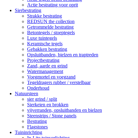
Actie bestrating voor oprit
Sierbestrating
Strakke bestrating
REDSUN the collection
Getrommelde bestrating
Betontegels / stoeptegels
Luxe tuintegels
Keramische tegels
Gebakken bestrating
Opsluitbanden, bielzen en traptreden
Projectbestrating
Zand, aarde en grind
Watermanagement
Voegmortel en voegzand
Tegeldragers rubber / verstelbaar
Onderhoud
Natuursteen
sier grind / split
Sierkeien en brokken
vijverranden, opsluitbanden en bielzen
Steenstrips / Stone panels
Bestrating
Flagstones
Tuininrichting
In-Lite tuinverlichting