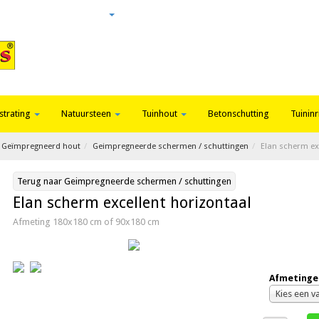
Login
Nieuws
Contact
strating
Natuursteen
Tuinhout
Betonschutting
Tuininr
Geïmpregneerd hout
Geimpregneerde schermen / schuttingen
Elan scherm ex
Terug naar Geimpregneerde schermen / schuttingen
Elan scherm excellent horizontaal
Afmeting 180x180 cm of 90x180 cm
Afmetinge
Kies een v