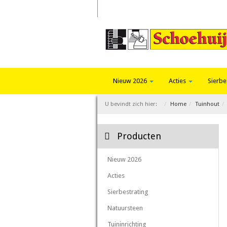
Home
Trends 2026
Fotoalbum
Nieuw 2026
Acties
Sierbe
U bevindt zich hier:
Home
Tuinhout
Producten
Nieuw 2026
Acties
Sierbestrating
Natuursteen
Tuininrichting