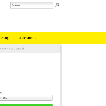
ichting
Blokhutten
cellent horizontaal
n :
ariant