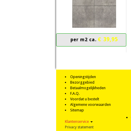
€ 39,95
per m2 ca.
Openingstijden
Bezorggebied
Betaalmogelijkheden
F.A.Q.
Voordat u bestelt
Algemene voorwaarden
Sitemap
Klantenservice
Privacy statement