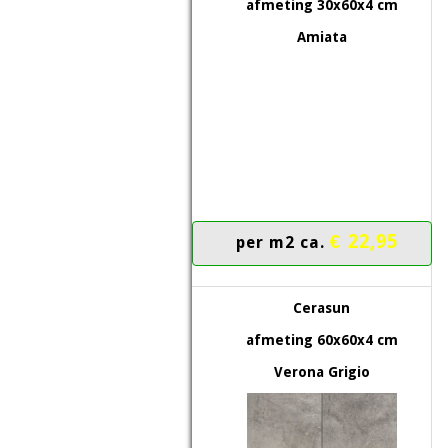
afmeting 30x60x4 cm
Amiata
€ 22,95
per m2 ca.
Cerasun
afmeting 60x60x4 cm
Verona Grigio