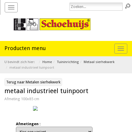
Toggle
navigation
Toggl
naviga
U bevindt zich hier:
Home
Tuininrichting
Metaal sierhekwerk
metaal industrieel tuinpoort
Terug naar Metalen sierhekwerk
metaal industrieel tuinpoort
Afmeting 100x85 cm
Afmetingen :