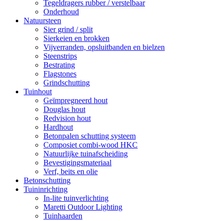
Tegeldragers rubber / verstelbaar
Onderhoud
Natuursteen
Sier grind / split
Sierkeien en brokken
Vijverranden, opsluitbanden en bielzen
Steenstrips
Bestrating
Flagstones
Grindschutting
Tuinhout
Geïmpregneerd hout
Douglas hout
Redvision hout
Hardhout
Betonpalen schutting systeem
Composiet combi-wood HKC
Natuurlijke tuinafscheiding
Bevestigingsmateriaal
Verf, beits en olie
Betonschutting
Tuininrichting
In-lite tuinverlichting
Maretti Outdoor Lighting
Tuinhaarden