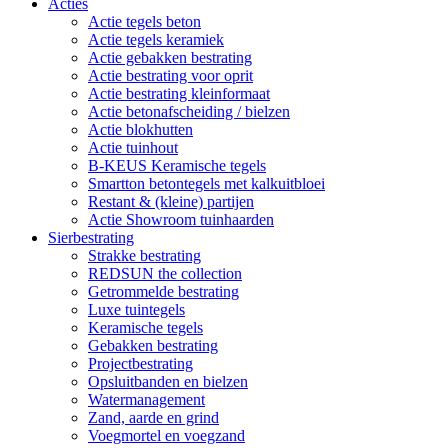
Acties
Actie tegels beton
Actie tegels keramiek
Actie gebakken bestrating
Actie bestrating voor oprit
Actie bestrating kleinformaat
Actie betonafscheiding / bielzen
Actie blokhutten
Actie tuinhout
B-KEUS Keramische tegels
Smartton betontegels met kalkuitbloei
Restant & (kleine) partijen
Actie Showroom tuinhaarden
Sierbestrating
Strakke bestrating
REDSUN the collection
Getrommelde bestrating
Luxe tuintegels
Keramische tegels
Gebakken bestrating
Projectbestrating
Opsluitbanden en bielzen
Watermanagement
Zand, aarde en grind
Voegmortel en voegzand