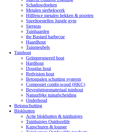
Schaduwdoeken
Metalen sierhekwerk
Hillfence metalen hekken & poorten
Speeltoestellen Jungle gym
Siergras
Tuinhaarden
the Bastard barbecue
Haardhout
Tuinmeubels
Tuinhout
Geïmpregneerd hout
Hardhout
Douglas hout
Redvision hout
Betonpalen schutting systeem
Composiet combi-wood (HKC)
Bevestigingsmateriaal tuinhout
Natuurlijke tuinafscheiding
Onderhoud
Betonschutting
Blokhutten
Actie blokhutten & tuinhuisjes
Tuinhuisjes Outdoorlife
Kapschuren & lounge