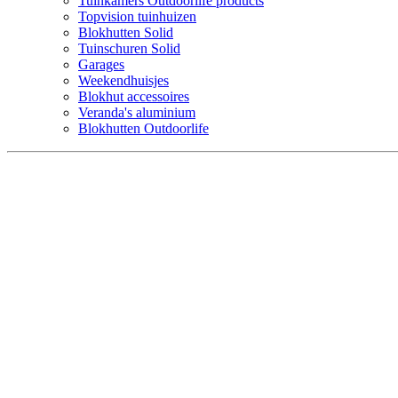
Tuinkamers Outdoorlife products
Topvision tuinhuizen
Blokhutten Solid
Tuinschuren Solid
Garages
Weekendhuisjes
Blokhut accessoires
Veranda's aluminium
Blokhutten Outdoorlife