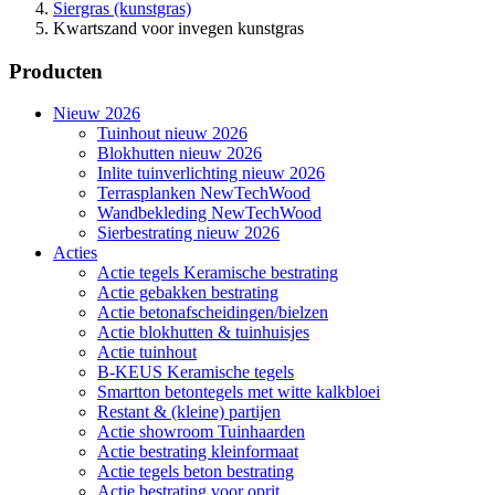
Siergras (kunstgras)
Kwartszand voor invegen kunstgras
Producten
Nieuw 2026
Tuinhout nieuw 2026
Blokhutten nieuw 2026
Inlite tuinverlichting nieuw 2026
Terrasplanken NewTechWood
Wandbekleding NewTechWood
Sierbestrating nieuw 2026
Acties
Actie tegels Keramische bestrating
Actie gebakken bestrating
Actie betonafscheidingen/bielzen
Actie blokhutten & tuinhuisjes
Actie tuinhout
B-KEUS Keramische tegels
Smartton betontegels met witte kalkbloei
Restant & (kleine) partijen
Actie showroom Tuinhaarden
Actie bestrating kleinformaat
Actie tegels beton bestrating
Actie bestrating voor oprit