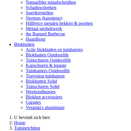
Natuurlijke tuinafscheiding
Schaduwdoeken
Speeltoestellen
Siergras (kunstgras)
Hillfence metalen hekken & poorten
Metaal sierhekwerk
the Bastard Barbecue
Haardhout
Blokhutten
Actie blokhutten en tuinhuisjes
Blokhutten Outdoorlife
Tuinschuren Outdoorlife
Kapschuren & lounge
Tuinkamers Outdoorlife
Topvision tuinhuizen
Blokhutten Solid
Tuinschuren Solid
Weekendhuisjes
Blokhut accessoires
Garages
Veranda's aluminium
U bevindt zich hier:
Home
Tuininrichting