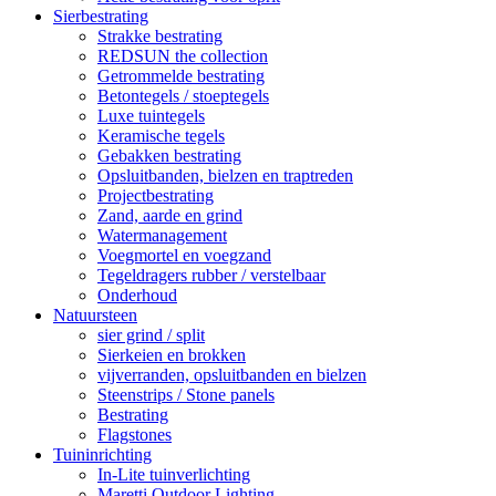
Sierbestrating
Strakke bestrating
REDSUN the collection
Getrommelde bestrating
Betontegels / stoeptegels
Luxe tuintegels
Keramische tegels
Gebakken bestrating
Opsluitbanden, bielzen en traptreden
Projectbestrating
Zand, aarde en grind
Watermanagement
Voegmortel en voegzand
Tegeldragers rubber / verstelbaar
Onderhoud
Natuursteen
sier grind / split
Sierkeien en brokken
vijverranden, opsluitbanden en bielzen
Steenstrips / Stone panels
Bestrating
Flagstones
Tuininrichting
In-Lite tuinverlichting
Maretti Outdoor Lighting