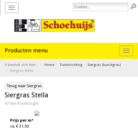
Toggle
navigation
Toggl
naviga
U bevindt zich hier:
Home
Tuininrichting
Siergras (kunstgras)
Siergras Stella
Terug naar Siergras
Siergras Stella
47 mm Poolhoogte
Prijs per m²
ca. € 31,50