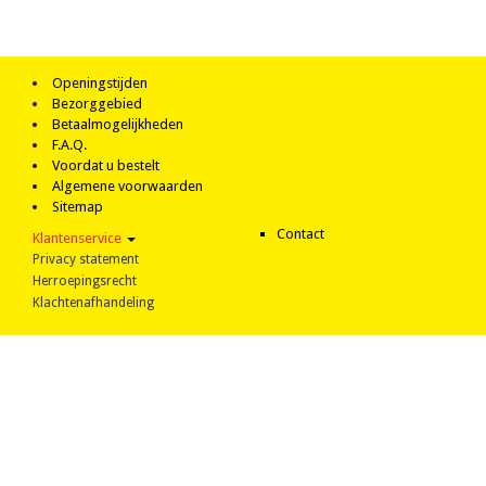
Openingstijden
Bezorggebied
Betaalmogelijkheden
F.A.Q.
Voordat u bestelt
Algemene voorwaarden
Sitemap
Contact
Klantenservice
Privacy statement
Herroepingsrecht
Klachtenafhandeling
©2026 |
Colofon