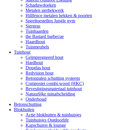
Schaduwdoeken
Metalen sierhekwerk
Hillfence metalen hekken & poorten
Speeltoestellen Jungle gym
Siergras
Tuinhaarden
the Bastard barbecue
Haardhout
Tuinmeubels
Tuinhout
Geïmpregneerd hout
Hardhout
Douglas hout
Redvision hout
Betonpalen schutting systeem
Composiet combi-wood (HKC)
Bevestigingsmateriaal tuinhout
Natuurlijke tuinafscheiding
Onderhoud
Betonschutting
Blokhutten
Actie blokhutten & tuinhuisjes
Tuinhuisjes Outdoorlife
Kapschuren & lounge