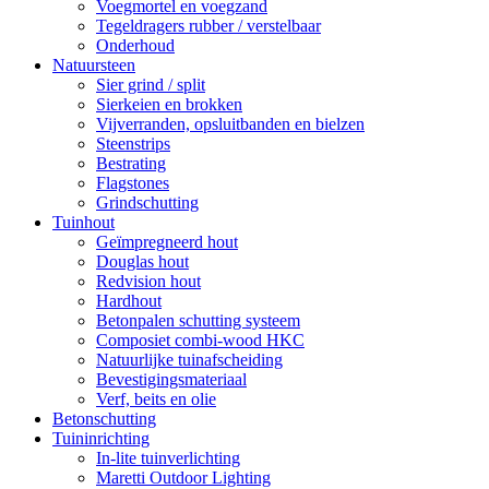
Voegmortel en voegzand
Tegeldragers rubber / verstelbaar
Onderhoud
Natuursteen
Sier grind / split
Sierkeien en brokken
Vijverranden, opsluitbanden en bielzen
Steenstrips
Bestrating
Flagstones
Grindschutting
Tuinhout
Geïmpregneerd hout
Douglas hout
Redvision hout
Hardhout
Betonpalen schutting systeem
Composiet combi-wood HKC
Natuurlijke tuinafscheiding
Bevestigingsmateriaal
Verf, beits en olie
Betonschutting
Tuininrichting
In-lite tuinverlichting
Maretti Outdoor Lighting