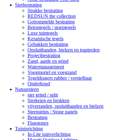
Sierbestrating
Strakke bestrating
REDSUN the collection
Getrommelde bestrating
Betontegels / stoeptegels
Luxe tuintegels
Keramische tegels
Gebakken bestrating
Opsluitbanden, bielzen en traptreden
Projectbestrating
Zand, aarde en grind
Watermanagement
Voegmortel en voegzand
Tegeldragers rubber / verstelbaar
Onderhoud
Natuursteen
sier grind / split
Sierkeien en brokken
vijverranden, opsluitbanden en bielzen
Steenstrips / Stone panels
Bestrating
Flagstones
Tuininrichting
In-Lite tuinverlichting
Maretti Outdoor Lighting