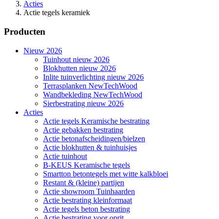
Acties
Actie tegels keramiek
Producten
Nieuw 2026
Tuinhout nieuw 2026
Blokhutten nieuw 2026
Inlite tuinverlichting nieuw 2026
Terrasplanken NewTechWood
Wandbekleding NewTechWood
Sierbestrating nieuw 2026
Acties
Actie tegels Keramische bestrating
Actie gebakken bestrating
Actie betonafscheidingen/bielzen
Actie blokhutten & tuinhuisjes
Actie tuinhout
B-KEUS Keramische tegels
Smartton betontegels met witte kalkbloei
Restant & (kleine) partijen
Actie showroom Tuinhaarden
Actie bestrating kleinformaat
Actie tegels beton bestrating
Actie bestrating voor oprit