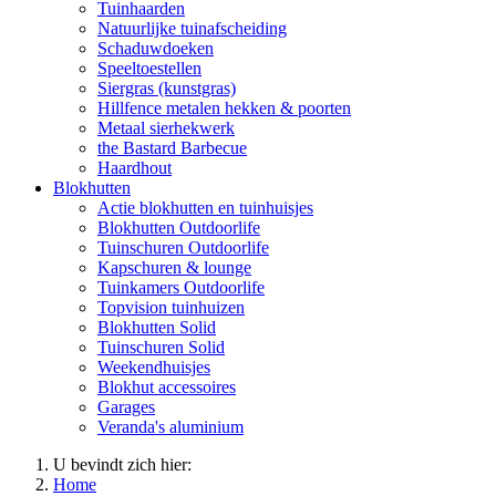
Tuinhaarden
Natuurlijke tuinafscheiding
Schaduwdoeken
Speeltoestellen
Siergras (kunstgras)
Hillfence metalen hekken & poorten
Metaal sierhekwerk
the Bastard Barbecue
Haardhout
Blokhutten
Actie blokhutten en tuinhuisjes
Blokhutten Outdoorlife
Tuinschuren Outdoorlife
Kapschuren & lounge
Tuinkamers Outdoorlife
Topvision tuinhuizen
Blokhutten Solid
Tuinschuren Solid
Weekendhuisjes
Blokhut accessoires
Garages
Veranda's aluminium
U bevindt zich hier:
Home