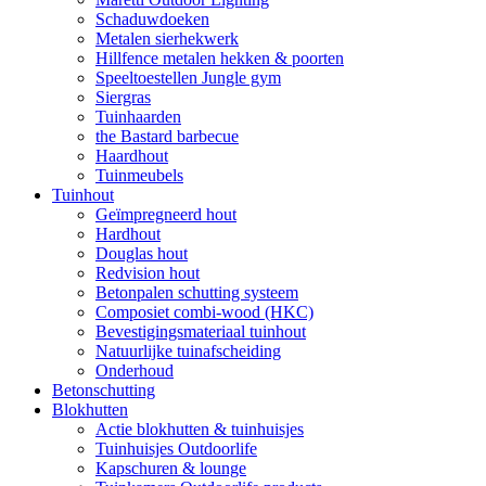
Schaduwdoeken
Metalen sierhekwerk
Hillfence metalen hekken & poorten
Speeltoestellen Jungle gym
Siergras
Tuinhaarden
the Bastard barbecue
Haardhout
Tuinmeubels
Tuinhout
Geïmpregneerd hout
Hardhout
Douglas hout
Redvision hout
Betonpalen schutting systeem
Composiet combi-wood (HKC)
Bevestigingsmateriaal tuinhout
Natuurlijke tuinafscheiding
Onderhoud
Betonschutting
Blokhutten
Actie blokhutten & tuinhuisjes
Tuinhuisjes Outdoorlife
Kapschuren & lounge