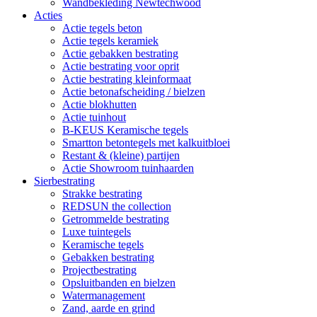
Wandbekleding Newtechwood
Acties
Actie tegels beton
Actie tegels keramiek
Actie gebakken bestrating
Actie bestrating voor oprit
Actie bestrating kleinformaat
Actie betonafscheiding / bielzen
Actie blokhutten
Actie tuinhout
B-KEUS Keramische tegels
Smartton betontegels met kalkuitbloei
Restant & (kleine) partijen
Actie Showroom tuinhaarden
Sierbestrating
Strakke bestrating
REDSUN the collection
Getrommelde bestrating
Luxe tuintegels
Keramische tegels
Gebakken bestrating
Projectbestrating
Opsluitbanden en bielzen
Watermanagement
Zand, aarde en grind