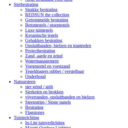
Sierbestrating
Strakke bestrating
REDSUN the collection
Getrommelde bestrating
Betontegels / stoeptegels
Luxe tuintegels
Keramische tegels
Gebakken bestrating
Opsluitbanden, bielzen en traptreden
Projectbestrating
Zand, aarde en grind
Watermanagement
Voegmortel en voegzand
Tegeldragers rubber / verstelbaar
Onderhoud
Natuursteen
sier grind / split
Sierkeien en brokken
vijverranden, opsluitbanden en bielzen
Steenstrips / Stone panels
Bestrating
Flagstones
Tuininrichting
In-Lite tuinverlichting
Maretti Outdoor Lighting