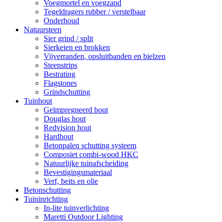
Voegmortel en voegzand
Tegeldragers rubber / verstelbaar
Onderhoud
Natuursteen
Sier grind / split
Sierkeien en brokken
Vijverranden, opsluitbanden en bielzen
Steenstrips
Bestrating
Flagstones
Grindschutting
Tuinhout
Geïmpregneerd hout
Douglas hout
Redvision hout
Hardhout
Betonpalen schutting systeem
Composiet combi-wood HKC
Natuurlijke tuinafscheiding
Bevestigingsmateriaal
Verf, beits en olie
Betonschutting
Tuininrichting
In-lite tuinverlichting
Maretti Outdoor Lighting