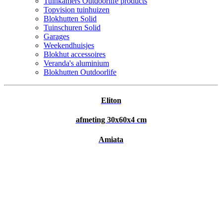
Tuinkamers Outdoorlife products
Topvision tuinhuizen
Blokhutten Solid
Tuinschuren Solid
Garages
Weekendhuisjes
Blokhut accessoires
Veranda's aluminium
Blokhutten Outdoorlife
Eliton
afmeting 30x60x4 cm
Amiata