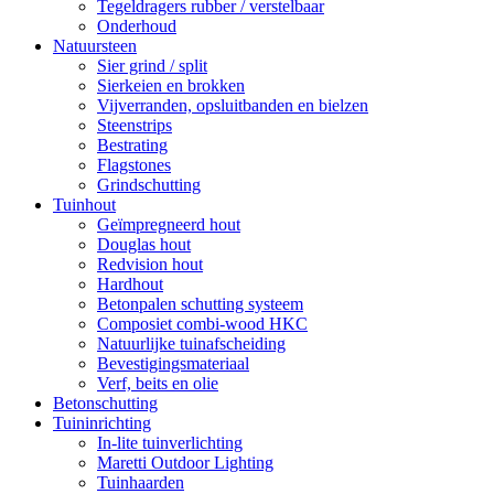
Tegeldragers rubber / verstelbaar
Onderhoud
Natuursteen
Sier grind / split
Sierkeien en brokken
Vijverranden, opsluitbanden en bielzen
Steenstrips
Bestrating
Flagstones
Grindschutting
Tuinhout
Geïmpregneerd hout
Douglas hout
Redvision hout
Hardhout
Betonpalen schutting systeem
Composiet combi-wood HKC
Natuurlijke tuinafscheiding
Bevestigingsmateriaal
Verf, beits en olie
Betonschutting
Tuininrichting
In-lite tuinverlichting
Maretti Outdoor Lighting
Tuinhaarden