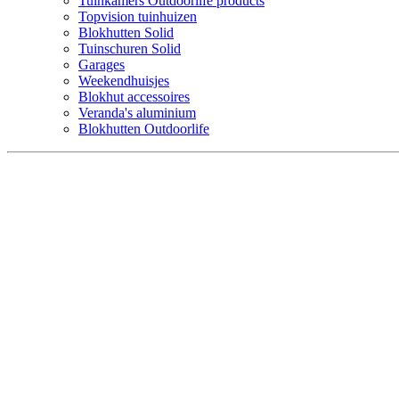
Tuinkamers Outdoorlife products
Topvision tuinhuizen
Blokhutten Solid
Tuinschuren Solid
Garages
Weekendhuisjes
Blokhut accessoires
Veranda's aluminium
Blokhutten Outdoorlife