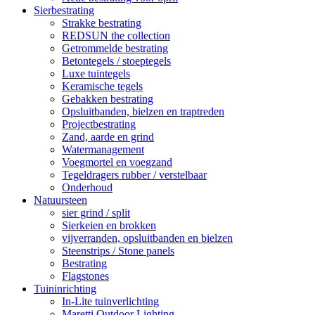
Sierbestrating
Strakke bestrating
REDSUN the collection
Getrommelde bestrating
Betontegels / stoeptegels
Luxe tuintegels
Keramische tegels
Gebakken bestrating
Opsluitbanden, bielzen en traptreden
Projectbestrating
Zand, aarde en grind
Watermanagement
Voegmortel en voegzand
Tegeldragers rubber / verstelbaar
Onderhoud
Natuursteen
sier grind / split
Sierkeien en brokken
vijverranden, opsluitbanden en bielzen
Steenstrips / Stone panels
Bestrating
Flagstones
Tuininrichting
In-Lite tuinverlichting
Maretti Outdoor Lighting