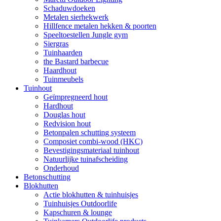
Schaduwdoeken
Metalen sierhekwerk
Hillfence metalen hekken & poorten
Speeltoestellen Jungle gym
Siergras
Tuinhaarden
the Bastard barbecue
Haardhout
Tuinmeubels
Tuinhout
Geïmpregneerd hout
Hardhout
Douglas hout
Redvision hout
Betonpalen schutting systeem
Composiet combi-wood (HKC)
Bevestigingsmateriaal tuinhout
Natuurlijke tuinafscheiding
Onderhoud
Betonschutting
Blokhutten
Actie blokhutten & tuinhuisjes
Tuinhuisjes Outdoorlife
Kapschuren & lounge