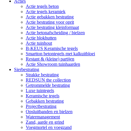
Acties
Actie tegels beton
Actie tegels keramiek
Actie gebakken bestrating
Actie bestrating voor oprit
Actie bestrating kleinformaat
Actie betonafscheiding / bielzen
Actie blokhutten
Actie tuinhout
B-KEUS Keramische tegels
Smartton betontegels met kalkuitbloei
Restant & (kleine) partijen
Actie Showroom tuinhaarden
Sierbestrating
Strakke bestrating
REDSUN the collection
Getrommelde bestrating
Luxe tuintegels
Keramische tegels
Gebakken bestrating
Projectbestrating
Opsluitbanden en bielzen
Watermanagement
Zand, aarde en grind
Voegmortel en voegzand