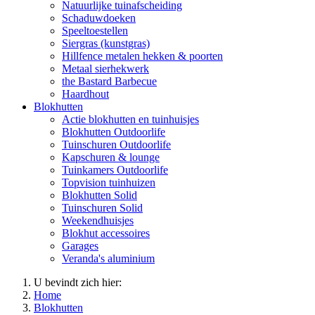
Natuurlijke tuinafscheiding
Schaduwdoeken
Speeltoestellen
Siergras (kunstgras)
Hillfence metalen hekken & poorten
Metaal sierhekwerk
the Bastard Barbecue
Haardhout
Blokhutten
Actie blokhutten en tuinhuisjes
Blokhutten Outdoorlife
Tuinschuren Outdoorlife
Kapschuren & lounge
Tuinkamers Outdoorlife
Topvision tuinhuizen
Blokhutten Solid
Tuinschuren Solid
Weekendhuisjes
Blokhut accessoires
Garages
Veranda's aluminium
U bevindt zich hier:
Home
Blokhutten