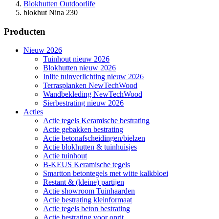
Blokhutten Outdoorlife
blokhut Nina 230
Producten
Nieuw 2026
Tuinhout nieuw 2026
Blokhutten nieuw 2026
Inlite tuinverlichting nieuw 2026
Terrasplanken NewTechWood
Wandbekleding NewTechWood
Sierbestrating nieuw 2026
Acties
Actie tegels Keramische bestrating
Actie gebakken bestrating
Actie betonafscheidingen/bielzen
Actie blokhutten & tuinhuisjes
Actie tuinhout
B-KEUS Keramische tegels
Smartton betontegels met witte kalkbloei
Restant & (kleine) partijen
Actie showroom Tuinhaarden
Actie bestrating kleinformaat
Actie tegels beton bestrating
Actie bestrating voor oprit