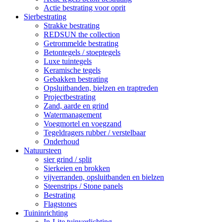
Actie bestrating voor oprit
Sierbestrating
Strakke bestrating
REDSUN the collection
Getrommelde bestrating
Betontegels / stoeptegels
Luxe tuintegels
Keramische tegels
Gebakken bestrating
Opsluitbanden, bielzen en traptreden
Projectbestrating
Zand, aarde en grind
Watermanagement
Voegmortel en voegzand
Tegeldragers rubber / verstelbaar
Onderhoud
Natuursteen
sier grind / split
Sierkeien en brokken
vijverranden, opsluitbanden en bielzen
Steenstrips / Stone panels
Bestrating
Flagstones
Tuininrichting
In-Lite tuinverlichting