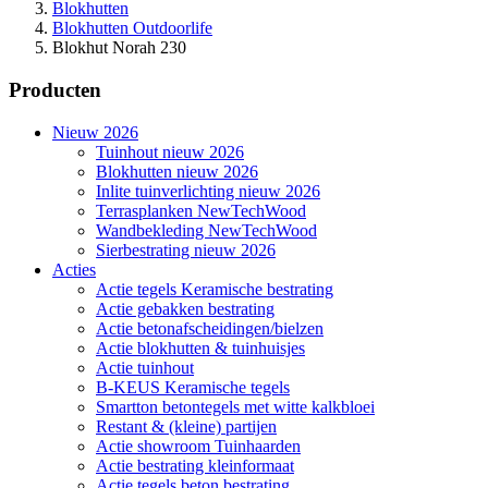
Blokhutten
Blokhutten Outdoorlife
Blokhut Norah 230
Producten
Nieuw 2026
Tuinhout nieuw 2026
Blokhutten nieuw 2026
Inlite tuinverlichting nieuw 2026
Terrasplanken NewTechWood
Wandbekleding NewTechWood
Sierbestrating nieuw 2026
Acties
Actie tegels Keramische bestrating
Actie gebakken bestrating
Actie betonafscheidingen/bielzen
Actie blokhutten & tuinhuisjes
Actie tuinhout
B-KEUS Keramische tegels
Smartton betontegels met witte kalkbloei
Restant & (kleine) partijen
Actie showroom Tuinhaarden
Actie bestrating kleinformaat
Actie tegels beton bestrating