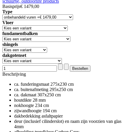
Basisprijs
€ 1479,00
Type
Vloer
fundamentbalken
shingels
dakgotenset
Beschrijving
ca. funderingsmaat 275x230 cm
ca. buitenafmeting 295x250 cm
ca. dakmaat 307x250 cm
houtdikte 28 mm
nokhoogte 234 cm
zijwandhoogte 194 cm
dakbedekking asfaltpapier
deur (inclusief cilinderslot) en raam zijn voorzien van glas
4mm
afbeelding trendkleur Carbon Grey