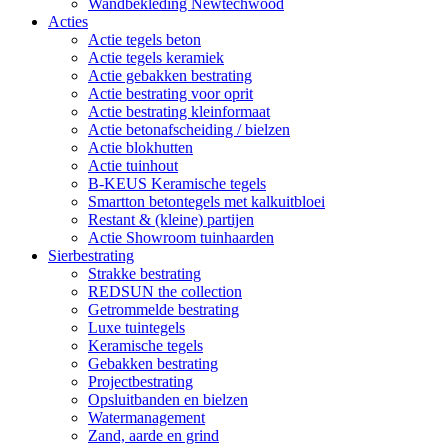
Wandbekleding Newtechwood
Acties
Actie tegels beton
Actie tegels keramiek
Actie gebakken bestrating
Actie bestrating voor oprit
Actie bestrating kleinformaat
Actie betonafscheiding / bielzen
Actie blokhutten
Actie tuinhout
B-KEUS Keramische tegels
Smartton betontegels met kalkuitbloei
Restant & (kleine) partijen
Actie Showroom tuinhaarden
Sierbestrating
Strakke bestrating
REDSUN the collection
Getrommelde bestrating
Luxe tuintegels
Keramische tegels
Gebakken bestrating
Projectbestrating
Opsluitbanden en bielzen
Watermanagement
Zand, aarde en grind