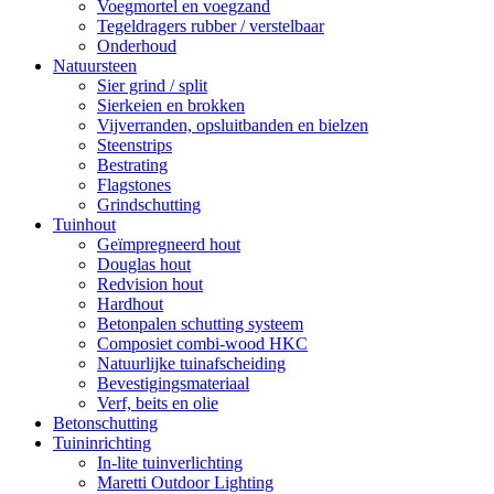
Voegmortel en voegzand
Tegeldragers rubber / verstelbaar
Onderhoud
Natuursteen
Sier grind / split
Sierkeien en brokken
Vijverranden, opsluitbanden en bielzen
Steenstrips
Bestrating
Flagstones
Grindschutting
Tuinhout
Geïmpregneerd hout
Douglas hout
Redvision hout
Hardhout
Betonpalen schutting systeem
Composiet combi-wood HKC
Natuurlijke tuinafscheiding
Bevestigingsmateriaal
Verf, beits en olie
Betonschutting
Tuininrichting
In-lite tuinverlichting
Maretti Outdoor Lighting