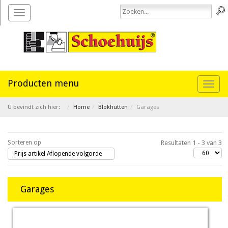
Toggle
navigation
Toggl
naviga
U bevindt zich hier:
Home
Blokhutten
Garages
Sorteren op
Resultaten 1 - 3 van 3
Prijs artikel Aflopende volgorde
Garages