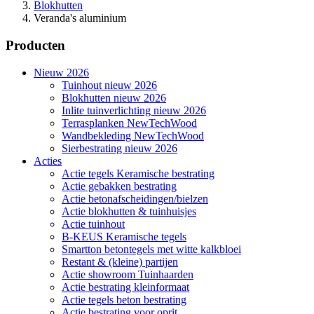
Blokhutten
Veranda's aluminium
Producten
Nieuw 2026
Tuinhout nieuw 2026
Blokhutten nieuw 2026
Inlite tuinverlichting nieuw 2026
Terrasplanken NewTechWood
Wandbekleding NewTechWood
Sierbestrating nieuw 2026
Acties
Actie tegels Keramische bestrating
Actie gebakken bestrating
Actie betonafscheidingen/bielzen
Actie blokhutten & tuinhuisjes
Actie tuinhout
B-KEUS Keramische tegels
Smartton betontegels met witte kalkbloei
Restant & (kleine) partijen
Actie showroom Tuinhaarden
Actie bestrating kleinformaat
Actie tegels beton bestrating
Actie bestrating voor oprit