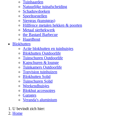
Tuinhaarden
Natuurlijke tuinafscheiding
Schaduwdoeken
Speeltoestellen
Siergras (kunstgras)
Hillfence metalen hekken & poorten
Metaal sierhekwerk
the Bastard Barbecue
Haardhout
Blokhutten
Actie blokhutten en tuinhuisjes
Blokhutten Outdoorlife
Tuinschuren Outdoorlife
Kapschuren & lounge
Tuinkamers Outdoorlife
Topvision tuinhuizen
Blokhutten Solid
Tuinschuren Solid
Weekendhuisjes
Blokhut accessoires
Garages
Veranda's aluminium
U bevindt zich hier:
Home