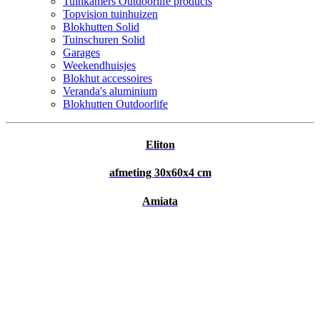
Tuinkamers Outdoorlife products
Topvision tuinhuizen
Blokhutten Solid
Tuinschuren Solid
Garages
Weekendhuisjes
Blokhut accessoires
Veranda's aluminium
Blokhutten Outdoorlife
Eliton
afmeting 30x60x4 cm
Amiata