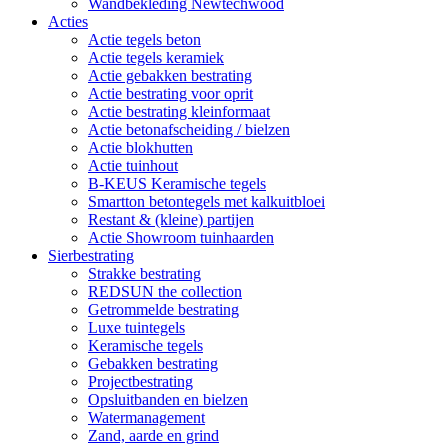
Wandbekleding Newtechwood
Acties
Actie tegels beton
Actie tegels keramiek
Actie gebakken bestrating
Actie bestrating voor oprit
Actie bestrating kleinformaat
Actie betonafscheiding / bielzen
Actie blokhutten
Actie tuinhout
B-KEUS Keramische tegels
Smartton betontegels met kalkuitbloei
Restant & (kleine) partijen
Actie Showroom tuinhaarden
Sierbestrating
Strakke bestrating
REDSUN the collection
Getrommelde bestrating
Luxe tuintegels
Keramische tegels
Gebakken bestrating
Projectbestrating
Opsluitbanden en bielzen
Watermanagement
Zand, aarde en grind