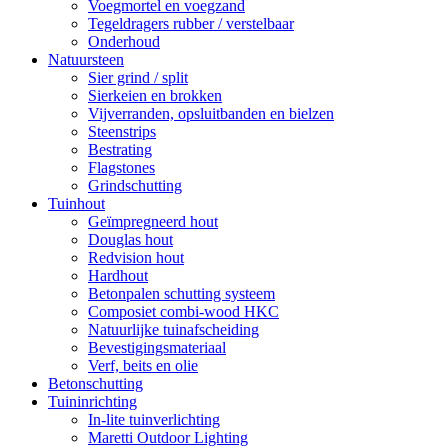
Voegmortel en voegzand
Tegeldragers rubber / verstelbaar
Onderhoud
Natuursteen
Sier grind / split
Sierkeien en brokken
Vijverranden, opsluitbanden en bielzen
Steenstrips
Bestrating
Flagstones
Grindschutting
Tuinhout
Geïmpregneerd hout
Douglas hout
Redvision hout
Hardhout
Betonpalen schutting systeem
Composiet combi-wood HKC
Natuurlijke tuinafscheiding
Bevestigingsmateriaal
Verf, beits en olie
Betonschutting
Tuininrichting
In-lite tuinverlichting
Maretti Outdoor Lighting