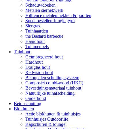
Schaduwdoeken
Metalen sierhekwerk
Hillfence metalen hekken & poorten
Speeltoestellen Jungle gym
Siergras
Tuinhaarden
the Bastard barbecue
Haardhout
Tuinmeubels
Tuinhout
Geïmpregneerd hout
Hardhout
Douglas hout
Redvision hout
Betonpalen schutting systeem
Composiet combi-wood (HKC)
Bevestigingsmateriaal tuinhout
Natuurlijke tuinafscheiding
Onderhoud
Betonschutting
Blokhutten
Actie blokhutten & tuinhuisjes
Tuinhuisjes Outdoorlife
Kapschuren & lounge