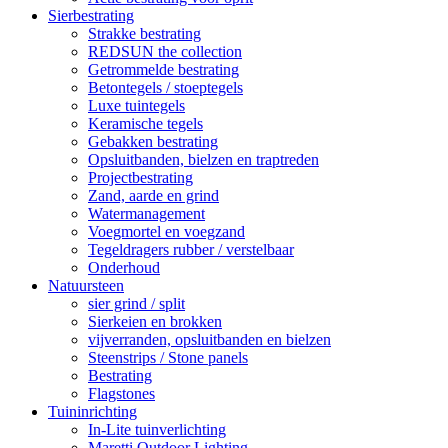
Sierbestrating
Strakke bestrating
REDSUN the collection
Getrommelde bestrating
Betontegels / stoeptegels
Luxe tuintegels
Keramische tegels
Gebakken bestrating
Opsluitbanden, bielzen en traptreden
Projectbestrating
Zand, aarde en grind
Watermanagement
Voegmortel en voegzand
Tegeldragers rubber / verstelbaar
Onderhoud
Natuursteen
sier grind / split
Sierkeien en brokken
vijverranden, opsluitbanden en bielzen
Steenstrips / Stone panels
Bestrating
Flagstones
Tuininrichting
In-Lite tuinverlichting
Maretti Outdoor Lighting