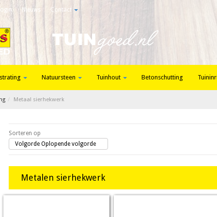
Login
Nieuws
Contact
strating
Natuursteen
Tuinhout
Betonschutting
Tuininr
ing
Metaal sierhekwerk
Sorteren op
Volgorde Oplopende volgorde
Metalen sierhekwerk