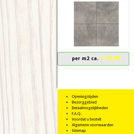
€ 39,95
per m2 ca.
Openingstijden
Bezorggebied
Betaalmogelijkheden
F.A.Q.
Voordat u bestelt
Algemene voorwaarden
Sitemap