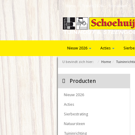
Home
Trends 2026
Fotoalbum
Nieuw 2026
Acties
Sierbe
U bevindt zich hier:
Home
Tuininricht
Producten
Nieuw 2026
Acties
Sierbestrating
Natuursteen
Tuininrichting