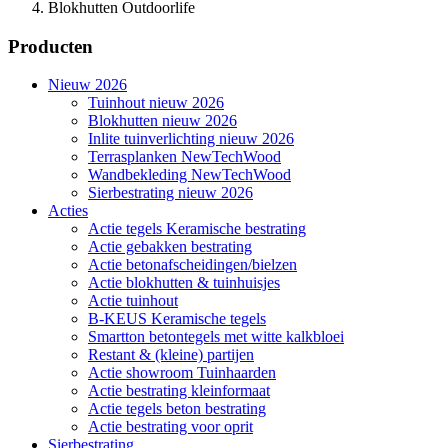
Blokhutten Outdoorlife
Producten
Nieuw 2026
Tuinhout nieuw 2026
Blokhutten nieuw 2026
Inlite tuinverlichting nieuw 2026
Terrasplanken NewTechWood
Wandbekleding NewTechWood
Sierbestrating nieuw 2026
Acties
Actie tegels Keramische bestrating
Actie gebakken bestrating
Actie betonafscheidingen/bielzen
Actie blokhutten & tuinhuisjes
Actie tuinhout
B-KEUS Keramische tegels
Smartton betontegels met witte kalkbloei
Restant & (kleine) partijen
Actie showroom Tuinhaarden
Actie bestrating kleinformaat
Actie tegels beton bestrating
Actie bestrating voor oprit
Sierbestrating