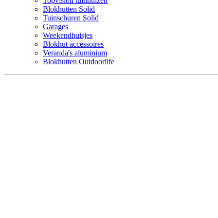
Topvision tuinhuizen
Blokhutten Solid
Tuinschuren Solid
Garages
Weekendhuisjes
Blokhut accessoires
Veranda's aluminium
Blokhutten Outdoorlife