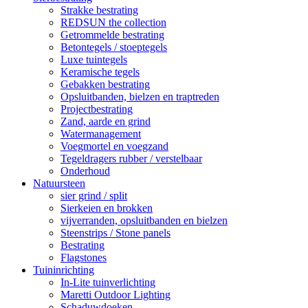
Strakke bestrating
REDSUN the collection
Getrommelde bestrating
Betontegels / stoeptegels
Luxe tuintegels
Keramische tegels
Gebakken bestrating
Opsluitbanden, bielzen en traptreden
Projectbestrating
Zand, aarde en grind
Watermanagement
Voegmortel en voegzand
Tegeldragers rubber / verstelbaar
Onderhoud
Natuursteen
sier grind / split
Sierkeien en brokken
vijverranden, opsluitbanden en bielzen
Steenstrips / Stone panels
Bestrating
Flagstones
Tuininrichting
In-Lite tuinverlichting
Maretti Outdoor Lighting
Schaduwdoeken