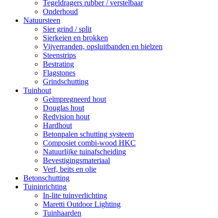
Tegeldragers rubber / verstelbaar
Onderhoud
Natuursteen
Sier grind / split
Sierkeien en brokken
Vijverranden, opsluitbanden en bielzen
Steenstrips
Bestrating
Flagstones
Grindschutting
Tuinhout
Geïmpregneerd hout
Douglas hout
Redvision hout
Hardhout
Betonpalen schutting systeem
Composiet combi-wood HKC
Natuurlijke tuinafscheiding
Bevestigingsmateriaal
Verf, beits en olie
Betonschutting
Tuininrichting
In-lite tuinverlichting
Maretti Outdoor Lighting
Tuinhaarden