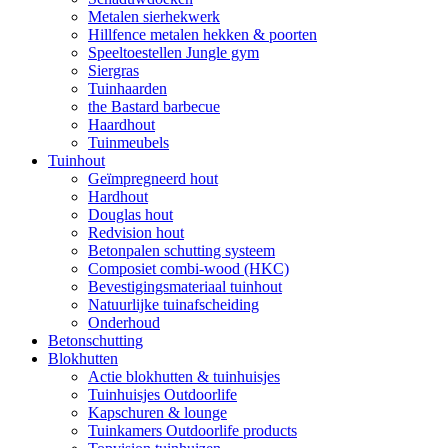
Metalen sierhekwerk
Hillfence metalen hekken & poorten
Speeltoestellen Jungle gym
Siergras
Tuinhaarden
the Bastard barbecue
Haardhout
Tuinmeubels
Tuinhout
Geïmpregneerd hout
Hardhout
Douglas hout
Redvision hout
Betonpalen schutting systeem
Composiet combi-wood (HKC)
Bevestigingsmateriaal tuinhout
Natuurlijke tuinafscheiding
Onderhoud
Betonschutting
Blokhutten
Actie blokhutten & tuinhuisjes
Tuinhuisjes Outdoorlife
Kapschuren & lounge
Tuinkamers Outdoorlife products