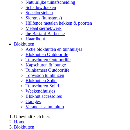
Natuurlijke tuinafscheiding
Schaduwdoeken
Speeltoestellen
Siergras (kunstgras)
Hillfence metalen hekken & poorten
Metaal sierhekwerk
the Bastard Barbecue
Haardhout
Blokhutten
Actie blokhutten en tuinhuisjes
Blokhutten Outdoorlife
Tuinschuren Outdoorlife
Kapschuren & lounge
Tuinkamers Outdoorlife
Topvision tuinhuizen
Blokhutten Solid
Tuinschuren Solid
Weekendhuisjes
Blokhut accessoires
Garages
Veranda's aluminium
U bevindt zich hier:
Home
Blokhutten