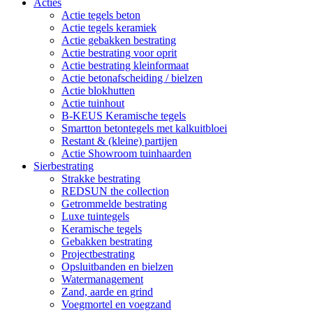
Acties
Actie tegels beton
Actie tegels keramiek
Actie gebakken bestrating
Actie bestrating voor oprit
Actie bestrating kleinformaat
Actie betonafscheiding / bielzen
Actie blokhutten
Actie tuinhout
B-KEUS Keramische tegels
Smartton betontegels met kalkuitbloei
Restant & (kleine) partijen
Actie Showroom tuinhaarden
Sierbestrating
Strakke bestrating
REDSUN the collection
Getrommelde bestrating
Luxe tuintegels
Keramische tegels
Gebakken bestrating
Projectbestrating
Opsluitbanden en bielzen
Watermanagement
Zand, aarde en grind
Voegmortel en voegzand